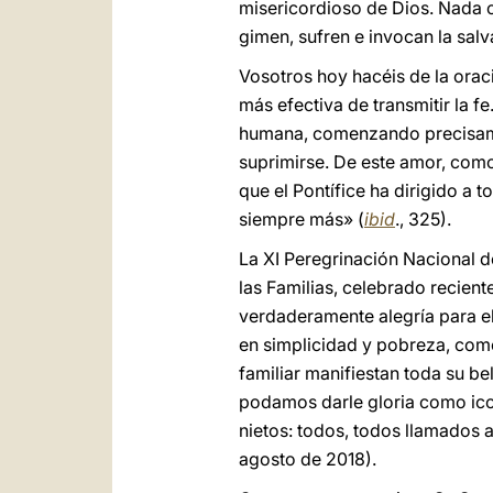
misericordioso de Dios. Nada c
gimen, sufren e invocan la salv
Vosotros hoy hacéis de la oraci
más efectiva de transmitir la f
humana, comenzando precisamen
suprimirse. De este amor, como
que el Pontífice ha dirigido a
siempre más» (
ibid
., 325).
La XI Peregrinación Nacional de
las Familias, celebrado recient
verdaderamente alegría para el 
en simplicidad y pobreza, como 
familiar manifiestan toda su be
podamos darle gloria como icon
nietos: todos, todos llamados a
agosto de 2018).