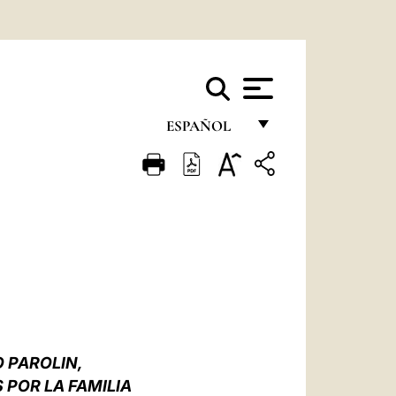
ESPAÑOL
FRANÇAIS
ENGLISH
ITALIANO
PORTUGUÊS
ESPAÑOL
DEUTSCH
 PAROLIN,
POLSKI
 POR LA FAMILIA