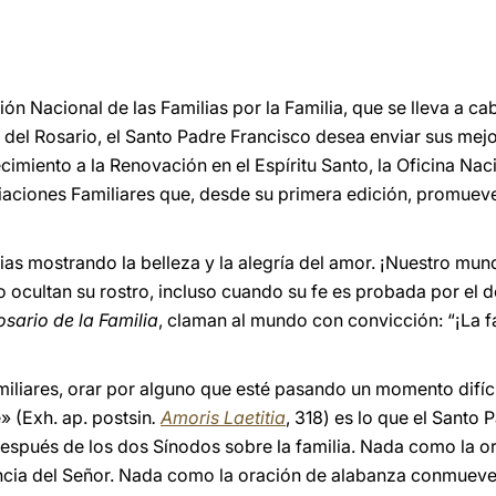
ón Nacional de las Familias por la Familia, que se lleva a c
 del Rosario, el Santo Padre Francisco desea enviar sus mejo
imiento a la Renovación en el Espíritu Santo, la Oficina Naci
iaciones Familiares que, desde su primera edición, promuev
lias mostrando la belleza y la alegría del amor. ¡Nuestro mu
o ocultan su rostro, incluso cuando su fe es probada por el d
osario de la Familia
, claman al mundo con convicción: “¡La fam
iliares, orar por alguno que esté pasando un momento difícil
 (Exh. ap. postsin
.
Amoris Laetitia
, 318) es lo que el Sant
espués de los dos Sínodos sobre la familia. Nada como la ora
encia del Señor. Nada como la oración de alabanza conmuev