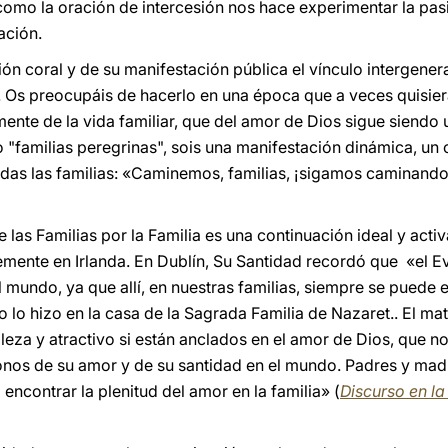
omo la oración de intercesión nos hace experimentar la pas
ación.
ón coral y de su manifestación pública el vínculo intergener
e. Os preocupáis de hacerlo en una época que a veces quisiera
te de la vida familiar, que del amor de Dios sigue siendo 
 "familias peregrinas", sois una manifestación dinámica, un
 todas las familias: «Caminemos, familias, ¡sigamos caminand
 las Familias por la Familia es una continuación ideal y acti
emente en Irlanda. En Dublín, Su Santidad recordó que «el Ev
mundo, ya que allí, en nuestras familias, siempre se puede enc
lo hizo en la casa de la Sagrada Familia de Nazaret.. El matr
lleza y atractivo si están anclados en el amor de Dios, que n
os de su amor y de su santidad en el mundo. Padres y madre
 encontrar la plenitud del amor en la familia» (
Discurso en la 