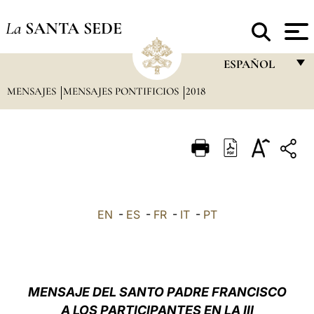
La
SANTA SEDE
ESPAÑOL
MENSAJES
MENSAJES PONTIFICIOS
2018
FRANÇAIS
ENGLISH
ITALIANO
PORTUGUÊS
ESPAÑOL
EN
-
ES
-
FR
-
IT
-
PT
DEUTSCH
POLSKI
العربيّة
MENSAJE DEL SANTO PADRE FRANCISCO
A LOS PARTICIPANTES EN LA III
中文