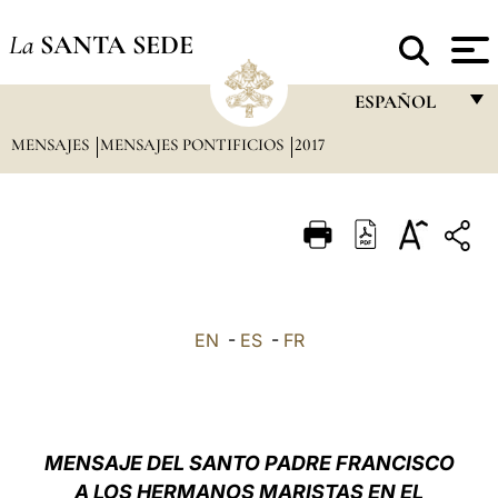
La
SANTA SEDE
ESPAÑOL
MENSAJES
MENSAJES PONTIFICIOS
2017
FRANÇAIS
ENGLISH
ITALIANO
PORTUGUÊS
ESPAÑOL
EN
-
ES
-
FR
DEUTSCH
POLSKI
العربيّة
MENSAJE DEL SANTO PADRE FRANCISCO
A LOS HERMANOS MARISTAS EN EL
中文