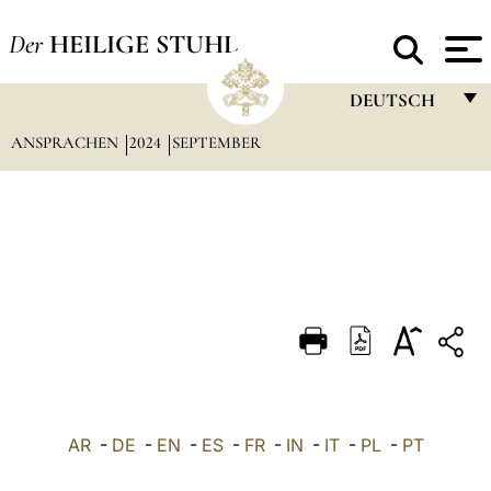
Der
HEILIGE STUHL
DEUTSCH
ANSPRACHEN
2024
SEPTEMBER
FRANÇAIS
ENGLISH
ITALIANO
PORTUGUÊS
ESPAÑOL
DEUTSCH
POLSKI
العربيّة
AR
-
DE
-
EN
-
ES
-
FR
-
IN
-
IT
-
PL
-
PT
中文