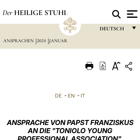
Der
HEILIGE STUHL
DEUTSCH
ANSPRACHEN
2024
JANUAR
FRANÇAIS
ENGLISH
ITALIANO
PORTUGUÊS
ESPAÑOL
DE
-
EN
-
IT
DEUTSCH
POLSKI
ANSPRACHE VON PAPST FRANZISKUS
العربيّة
AN DIE "TONIOLO YOUNG
PROFESSIONAL ASSOCIATION"
中文