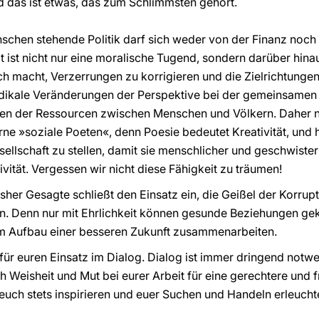
d das ist etwas, das zum Schlimmsten gehört.
enschen stehende Politik darf sich weder von der Finanz no
ät ist nicht nur eine moralische Tugend, sondern darüber hin
lich macht, Verzerrungen zu korrigieren und die Zielrichtung
radikale Veränderungen der Perspektive bei der gemeinsame
en der Ressourcen zwischen Menschen und Völkern. Daher nen
ne »soziale Poeten«, denn Poesie bedeutet Kreativität, und h
esellschaft zu stellen, damit sie menschlicher und geschwiste
ivität. Vergessen wir nicht diese Fähigkeit zu träumen!
bisher Gesagte schließt den Einsatz ein, die Geißel der Korr
fen. Denn nur mit Ehrlichkeit können gesunde Beziehungen g
eim Aufbau einer besseren Zukunft zusammenarbeiten.
für euren Einsatz im Dialog. Dialog ist immer dringend notwe
 Weisheit und Mut bei eurer Arbeit für eine gerechtere und f
uch stets inspirieren und euer Suchen und Handeln erleucht