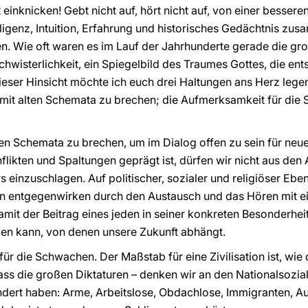
einknicken! Gebt nicht auf, hört nicht auf, von einer bessere
ligenz, Intuition, Erfahrung und historisches Gedächtnis zus
n. Wie oft waren es im Lauf der Jahrhunderte gerade die gr
chwisterlichkeit, ein Spiegelbild des Traumes Gottes, die 
dieser Hinsicht möchte ich euch drei Haltungen ans Herz legen,
mit alten Schemata zu brechen; die Aufmerksamkeit für die
en Schemata zu brechen, um im Dialog offen zu sein für neue 
ikten und Spaltungen geprägt ist, dürfen wir nicht aus den
s einzuschlagen. Auf politischer, sozialer und religiöser Eb
 entgegenwirken durch den Austausch und das Hören mit e
it der Beitrag eines jeden in seiner konkreten Besonderheit 
en kann, von denen unsere Zukunft abhängt.
ür die Schwachen. Der Maßstab für eine Zivilisation ist, wi
ass die großen Diktaturen – denken wir an den Nationalsozi
dert haben: Arme, Arbeitslose, Obdachlose, Immigranten, Aus