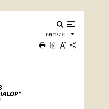
DEUTSCH
FRANÇAIS
ENGLISH
ITALIANO
PORTUGUÊS
ESPAÑOL
S
DEUTSCH
DIALOP"
)
POLSKI