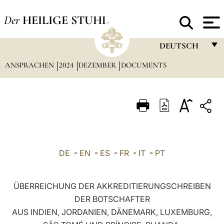
Der
HEILIGE STUHL
DEUTSCH
ANSPRACHEN
2024
DEZEMBER
DOCUMENTS
FRANÇAIS
ENGLISH
ITALIANO
PORTUGUÊS
ESPAÑOL
DE
-
EN
-
ES
-
FR
-
IT
-
PT
DEUTSCH
POLSKI
ÜBERREICHUNG DER AKKREDITIERUNGSCHREIBEN
DER BOTSCHAFTER
العربيّة
AUS INDIEN, JORDANIEN, DÄNEMARK, LUXEMBURG,
中文