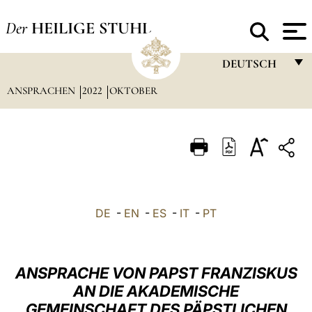
Der
HEILIGE STUHL
DEUTSCH
ANSPRACHEN
2022
OKTOBER
FRANÇAIS
ENGLISH
ITALIANO
PORTUGUÊS
ESPAÑOL
DE
-
EN
-
ES
-
IT
-
PT
DEUTSCH
POLSKI
ANSPRACHE VON PAPST FRANZISKUS
العربيّة
AN DIE AKADEMISCHE
GEMEINSCHAFT DES PÄPSTLICHEN
中文