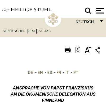
Der
HEILIGE STUHL
DEUTSCH
ANSPRACHEN
2022
JANUAR
FRANÇAIS
ENGLISH
ITALIANO
PORTUGUÊS
ESPAÑOL
DE
-
EN
-
ES
-
FR
-
IT
-
PT
DEUTSCH
POLSKI
ANSPRACHE VON PAPST FRANZISKUS
AN DIE ÖKUMENISCHE DELEGATION AUS
العربيّة
FINNLAND
中文