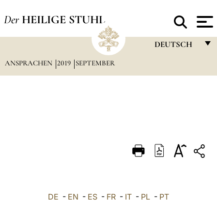
Der
HEILIGE STUHL
DEUTSCH
ANSPRACHEN
2019
SEPTEMBER
FRANÇAIS
ENGLISH
ITALIANO
PORTUGUÊS
ESPAÑOL
DEUTSCH
POLSKI
العربيّة
DE
-
EN
-
ES
-
FR
-
IT
-
PL
-
PT
中文