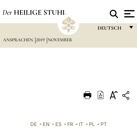
Der
HEILIGE STUHL
DEUTSCH
ANSPRACHEN
2019
NOVEMBER
FRANÇAIS
ENGLISH
ITALIANO
PORTUGUÊS
ESPAÑOL
DEUTSCH
POLSKI
العربيّة
DE
-
EN
-
ES
-
FR
-
IT
-
PL
-
PT
中文