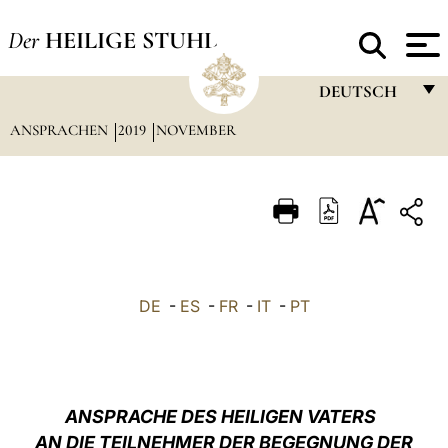
Der
HEILIGE STUHL
DEUTSCH
ANSPRACHEN
2019
NOVEMBER
FRANÇAIS
ENGLISH
ITALIANO
PORTUGUÊS
ESPAÑOL
DE
-
ES
-
FR
-
IT
-
PT
DEUTSCH
POLSKI
العربيّة
ANSPRACHE DES HEILIGEN VATERS
AN DIE TEILNEHMER DER BEGEGNUNG DER
中文