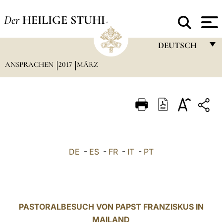
Der
HEILIGE STUHL
DEUTSCH
ANSPRACHEN
2017
MÄRZ
FRANÇAIS
ENGLISH
ITALIANO
PORTUGUÊS
ESPAÑOL
DE
-
ES
-
FR
-
IT
-
PT
DEUTSCH
POLSKI
العربيّة
PASTORALBESUCH VON PAPST FRANZISKUS IN
MAILAND
中文