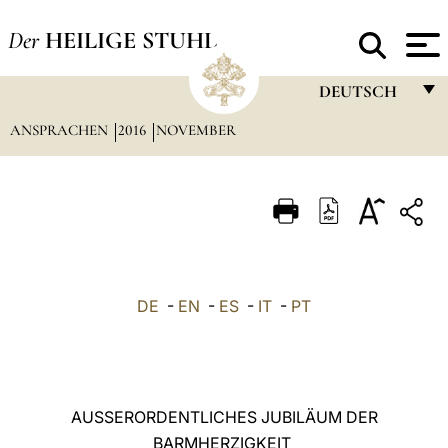
Der
HEILIGE STUHL
DEUTSCH
ANSPRACHEN
2016
NOVEMBER
FRANÇAIS
ENGLISH
ITALIANO
PORTUGUÊS
ESPAÑOL
DE
-
EN
-
ES
-
IT
-
PT
DEUTSCH
POLSKI
العربيّة
AUSSERORDENTLICHES JUBILÄUM DER
BARMHERZIGKEIT
中文