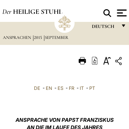
Der
HEILIGE STUHL
DEUTSCH
ANSPRACHEN
2015
SEPTEMBER
FRANÇAIS
ENGLISH
ITALIANO
PORTUGUÊS
ESPAÑOL
DE
-
EN
-
ES
-
FR
-
IT
-
PT
DEUTSCH
POLSKI
العربيّة
ANSPRACHE VON PAPST FRANZISKUS
AN DIE IM LAUFE DES JAHRES
中文