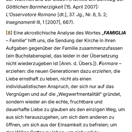
Göttlichen Barmherzigkeit
[15. April 2007]:
L’Osservatore Romano
[dt.], 37. Jg., Nr. 6, S. 2;
Insegnamenti
III, 1 [2007], 667).
[8]
Eine akrostichische Analyse des Wortes „
FAMIGLIA
– Familie“ hilft uns, die Sendung der Kirche in ihren
Aufgaben gegenüber der Familie zusammenzufassen
(ein Buchstabenspiel, das leider in der Übersetzung
nicht wiederzugeben ist [Anm. d. Übers.]).
F
ormare
–
erziehen: die neuen Generationen dazu
erziehen
, die
Liebe ernsthaft zu leben, nicht als einen
individualistischen Anspruch, der sich nur auf das
Vergnügen und auf die „Wegwerfmentalität“ gründet,
sondern wieder an die echte, fruchtbare und
dauerhafte Liebe zu glauben als den einzigen Weg, um
aus sich herauszugehen, um sich dem anderen zu
öffnen, um sich aus der Einsamkeit zu befreien; um