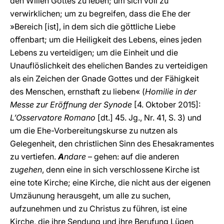
den Willen Gottes zu leben; um sich voll zu
verwirklichen; um zu begreifen, dass die Ehe der
»Bereich [ist], in dem sich die göttliche Liebe
offenbart; um die Heiligkeit des Lebens, eines jeden
Lebens zu verteidigen; um die Einheit und die
Unauflöslichkeit des ehelichen Bandes zu verteidigen
als ein Zeichen der Gnade Gottes und der Fähigkeit
des Menschen, ernsthaft zu lieben« (
Homilie in der
Messe zur Eröffnung der Synode
[4. Oktober 2015]:
L’Osservatore Romano
[dt.] 45. Jg., Nr. 41, S. 3) und
um die Ehe-Vorbereitungskurse zu nutzen als
Gelegenheit, den christlichen Sinn des Ehesakramentes
zu vertiefen.
A
ndare
– gehen: auf die anderen
zu
gehen
, denn eine in sich verschlossene Kirche ist
eine tote Kirche; eine Kirche, die nicht aus der eigenen
Umzäunung herausgeht, um alle zu suchen,
aufzunehmen und zu Christus zu führen, ist eine
Kirche, die ihre Sendung und ihre Berufung Lügen