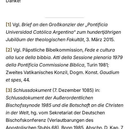
Danke!
[1]
Vgl.
Brief an den Großkanzler der „Pontificia
Universidad Católica Argentina“ zum hundertjährigen
Jubiläum der theologischen Fakultät
, 3. März 2015.
[2]
Vgl. Päpstliche Bibelkommission,
Fede e cultura
alla luce della bibbia. Atti della Sessione plenaria 1979
della Pontificia Commissione Biblica
, Turin 1981
;
Zweites Vatikanisches Konzil, Dogm. Konst.
Gaudium
et spes
, 44.
[3]
Schlussdokument
(7. Dezember 1085) in:
Schlussdokument der Außerordentlichen
Bischofssynode 1985 und die Botschaft an die Christen
in der Welt
, hg. vom Sekretariat der Deutschen
Bischofskonferenz (Verlautbarungen des
Apostolischen Stuhls 68), Bonn 1985, Abschn. D, Kap. 7