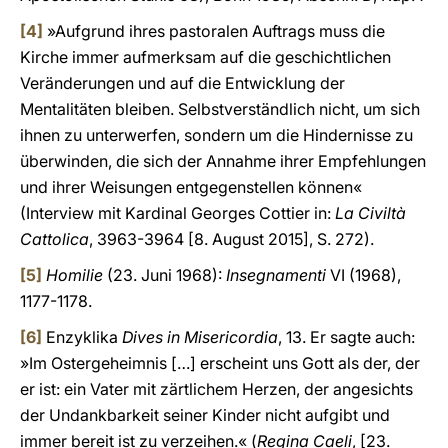
[4]
»Aufgrund ihres pastoralen Auftrags muss die
Kirche immer aufmerksam auf die geschichtlichen
Veränderungen und auf die Entwicklung der
Mentalitäten bleiben. Selbstverständlich nicht, um sich
ihnen zu unterwerfen, sondern um die Hindernisse zu
überwinden, die sich der Annahme ihrer Empfehlungen
und ihrer Weisungen entgegenstellen können«
(Interview mit Kardinal Georges Cottier in:
La Civiltà
Cattolica
, 3963-3964 [8. August 2015], S. 272).
[5]
Homilie
(23. Juni 1968):
Insegnamenti
VI (1968),
1177-1178.
[6]
Enzyklika
Dives in Misericordia
, 13. Er sagte auch:
»Im Ostergeheimnis […] erscheint uns Gott als der, der
er ist: ein Vater mit zärtlichem Herzen, der angesichts
der Undankbarkeit seiner Kinder nicht aufgibt und
immer bereit ist zu verzeihen.« (
Regina Caeli
, [23.