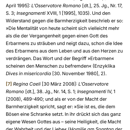
April 1995]:
L’Osservatore Romano
[dt.], 25. Jg., Nr. 17,
S. 3;
Insegnamenti
XVIII, 1 [1995], 1035). Und den
Widerstand gegen die Barmherzigkeit beschrieb er so:
»Die Mentalität von heute scheint sich vielleicht mehr
als die der Vergangenheit gegen einen Gott des
Erbarmens zu sträuben und neigt dazu, schon die Idee
des Erbarmens aus dem Leben und aus den Herzen zu
verdrängen. Das Wort und der Begriff »Erbarmen«
scheinen den Menschen zu befremden« (Enzyklika
Dives in misericordia
[30. November 1980], 2).
[7]
Regina Caeli
[30 März 2008]:
L’Osservatore
Romano
[dt.], 38. Jg., Nr. 14, S. 1;
Insegnamenti
IV, 1
(2008), 489-490; und als er von der Macht der
Barmherzigkeit spricht, sagt er: »Sie ist es, die dem
Bösen eine Schranke setzt. In ihr drückt sich das ganz
eigene Wesen Gottes aus – seine Heiligkeit, die Macht
der Wahrheit und der Liebe« (
Homilie am Sonntag der