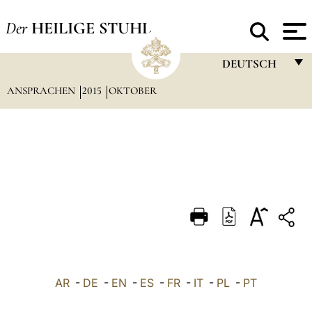
Der
HEILIGE STUHL
DEUTSCH
ANSPRACHEN
2015
OKTOBER
FRANÇAIS
ENGLISH
ITALIANO
PORTUGUÊS
ESPAÑOL
DEUTSCH
POLSKI
العربيّة
AR
-
DE
-
EN
-
ES
-
FR
-
IT
-
PL
-
PT
中文