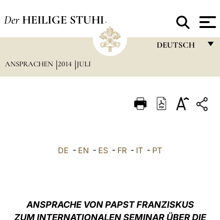
Der
HEILIGE STUHL
DEUTSCH
ANSPRACHEN
2014
JULI
FRANÇAIS
ENGLISH
ITALIANO
PORTUGUÊS
ESPAÑOL
DE
-
EN
-
ES
-
FR
-
IT
-
PT
DEUTSCH
POLSKI
العربيّة
ANSPRACHE VON PAPST FRANZISKUS
ZUM INTERNATIONALEN SEMINAR ÜBER DIE
中文