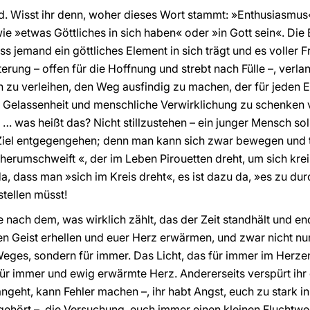
nd. Wisst ihr denn, woher dieses Wort stammt: »Enthusiasm
ie »etwas Göttliches in sich haben« oder »in Gott sein«. Die
ss jemand ein göttliches Element in sich trägt und es voller
terung – offen für die Hoffnung und strebt nach Fülle –, verla
zu verleihen, den Weg ausfindig zu machen, der für jeden Ei
 Gelassenheit und menschliche Verwirklichung zu schenken 
… was heißt das? Nicht stillzustehen – ein junger Mensch soll 
Ziel entgegengehen; denn man kann sich zwar bewegen und tr
herumschweift «, der im Leben Pirouetten dreht, um sich kreis
a, dass man »sich im Kreis dreht«, es ist dazu da, »es zu du
stellen müsst!
e nach dem, was wirklich zählt, das der Zeit standhält und endg
n Geist erhellen und euer Herz erwärmen, und zwar nicht nu
eges, sondern für immer. Das Licht, das für immer im Herzen 
 für immer und ewig erwärmte Herz. Andererseits verspürt ihr 
ngeht, kann Fehler machen –, ihr habt Angst, euch zu stark i
 gehört –, die Versuchung, euch immer einen kleinen Fluchtwe