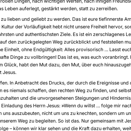
oßen Dingen, nach wichtigen Werten, nach innigen Freundsc
s Leben auferlegt, gestärkt werden, statt zu zerreißen.
u lieben und geliebt zu werden. Das ist eure tiefinnerste Amb
Kultur der Vorläufigkeit hebt nicht unsere Freiheit hervor, s
rsten und authentischsten Ziele. Es ist ein zerschlagenes Le
auf den zurückgelegten Weg zurückblickt und feststellen mu
Einheit, ohne Endgültigkeit: Alles provisorisch … Lasst euch
te Dinge zu vollbringen! Das ist es, was euch voranbringt. 
m Glück, habt den Mut dazu, den Mut, über euch hinauszugeh
t Jesus.
affen. In Anbetracht des Drucks, der durch die Ereignisse un
n es niemals schaffen, den rechten Weg zu finden, und selbst
chzuhalten und die unvorgesehenen Steigungen und Hindernis
Einladung des Herrn Jesus: »Wenn du willst … folge mir nach.
 uns auszubeuten, nicht um uns zu knechten, sondern um uns
f unserem Weg zu begleiten. So ist das. Nur gemeinsam mit Je
ge – können wir klar sehen und die Kraft dazu erhalten, weit