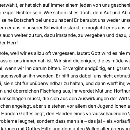
erwählt, er hat sich auf immer einem jeden von uns geschenkt
inziger Richter sein. Wie schön ist es doch, dem Auf und Ab 
 seine Botschaft bei uns zu haben! Er beraubt uns weder un
em er uns in unserer Schwäche stärkt, ermöglicht er es uns, wa
es auch weiter zu tun, dazu imstande, zu vergeben und dazu, 
der Herr!
ole, weil wir es allzu oft vergessen, lautet: Gott wird es nie
dass er uns immer nah ist. Wir sind diejenigen, die es müde 
, wenn wir ihn darum bitten. Er vergibt endgültig, er tilgt un
uensvoll an ihn wenden. Er hilft uns dabei, uns nicht entmut
i, sie nicht für unüberwindbar zu halten; und dann werft ihr, vo
 und überreichen Fischfang aus, ihr werdet Mut und Hoffnu
rumschlagen müsst, die sich aus den Auswirkungen der Wirts
schen angelegt, aber sie stehen vor allem den Jugendlichen a
n Händen Gottes liegt, den Händen eines vorausschauenden Va
obleme leugnet, sondern dass man sie – das ja! – als vorläuf
n können mit Gottes Hilfe und dem guten Willen aller überwu