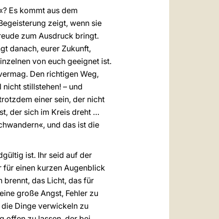
us«? Es kommt aus dem
 Begeisterung zeigt, wenn sie
 Freude zum Ausdruck bringt.
ngt danach, eurer Zukunft,
nzelnen von euch geeignet ist.
vermag. Den richtigen Weg,
nicht stillstehen! – und
otzdem einer sein, der nicht
t, der sich im Kreis dreht …
rchwandern«, und das ist die
ültig ist. Ihr seid auf der
r für einen kurzen Augenblick
brennt, das Licht, das für
eine große Angst, Fehler zu
n die Dinge verwickeln zu
g offen zu lassen, der bei