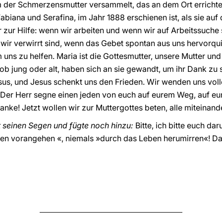
m der Schmerzensmutter versammelt, das an dem Ort errichte
biana und Serafina, im Jahr 1888 erschienen ist, als sie auf 
 zur Hilfe: wenn wir arbeiten und wenn wir auf Arbeitssuche 
ir verwirrt sind, wenn das Gebet spontan aus uns hervorqui
m uns zu helfen. Maria ist die Gottesmutter, unsere Mutter und
b jung oder alt, haben sich an sie gewandt, um ihr Dank zu
esus, und Jesus schenkt uns den Frieden. Wir wenden uns volle
g. Der Herr segne einen jeden von euch auf eurem Weg, auf e
anke! Jetzt wollen wir zur Muttergottes beten, alle miteinand
t seinen Segen und fügte noch hinzu:
Bitte, ich bitte euch dar
eben vorangehen «, niemals »durch das Leben herumirren«! D