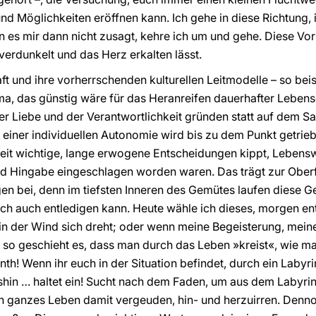
d Möglichkeiten eröffnen kann. Ich gehe in diese Richtung, 
 es mir dann nicht zusagt, kehre ich um und gehe. Diese Vorläu
t verdunkelt und das Herz erkalten lässt.
t und ihre vorherrschenden kulturellen Leitmodelle – so beis
lima, das günstig wäre für das Heranreifen dauerhafter Leben
er Liebe und der Verantwortlichkeit gründen statt auf dem S
einer individuellen Autonomie wird bis zu dem Punkt getrieb
igkeit wichtige, lange erwogene Entscheidungen kippt, Lebensw
d Hingabe eingeschlagen worden waren. Das trägt zur Oberfl
 bei, denn im tiefsten Inneren des Gemütes laufen diese Gef
ich auch entledigen kann. Heute wähle ich dieses, morgen en
in der Wind sich dreht; oder wenn meine Begeisterung, meine
so geschieht es, dass man durch das Leben »kreist«, wie man
th! Wenn ihr euch in der Situation befindet, durch ein Labyrin
shin … haltet ein! Sucht nach dem Faden, um aus dem Labyrin
 ganzes Leben damit vergeuden, hin- und herzuirren. Dennoc