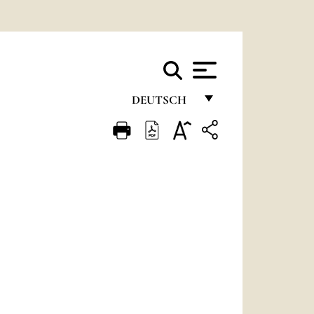
DEUTSCH
FRANÇAIS
ENGLISH
ITALIANO
PORTUGUÊS
ESPAÑOL
DEUTSCH
POLSKI