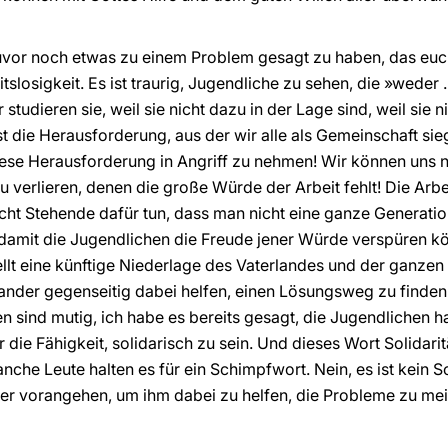
zuvor noch etwas zu einem Problem gesagt zu haben, das euch 
eitslosigkeit. Es ist traurig, Jugendliche zu sehen, die »wede
udieren sie, weil sie nicht dazu in der Lage sind, weil sie n
ist die Herausforderung, aus der wir alle als Gemeinschaft s
se Herausforderung in Angriff zu nehmen! Wir können uns ni
 verlieren, denen die große Würde der Arbeit fehlt! Die Arbe
acht Stehende dafür tun, dass man nicht eine ganze Generatio
 damit die Jugendlichen die Freude jener Würde verspüren könn
ellt eine künftige Niederlage des Vaterlandes und der ganze
nder gegenseitig dabei helfen, einen Lösungsweg zu finden,
n sind mutig, ich habe es bereits gesagt, die Jugendlichen h
die Fähigkeit, solidarisch zu sein. Und dieses Wort Solidarit
nche Leute halten es für ein Schimpfwort. Nein, es ist kein Sc
der vorangehen, um ihm dabei zu helfen, die Probleme zu meis