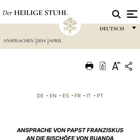
Der
HEILIGE STUHL
DEUTSCH
ANSPRACHEN
2014
APRIL
FRANÇAIS
ENGLISH
ITALIANO
PORTUGUÊS
ESPAÑOL
DE
-
EN
-
ES
-
FR
-
IT
-
PT
DEUTSCH
POLSKI
العربيّة
ANSPRACHE VON PAPST FRANZISKUS
AN DIE BISCHÖFE VON RUANDA
中文