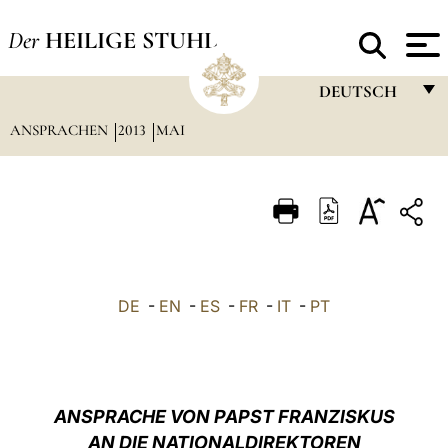
Der
HEILIGE STUHL
DEUTSCH
ANSPRACHEN
2013
MAI
FRANÇAIS
ENGLISH
ITALIANO
PORTUGUÊS
ESPAÑOL
DE
-
EN
-
ES
-
FR
-
IT
-
PT
DEUTSCH
POLSKI
العربيّة
ANSPRACHE VON PAPST FRANZISKUS
AN DIE NATIONALDIREKTOREN
中文