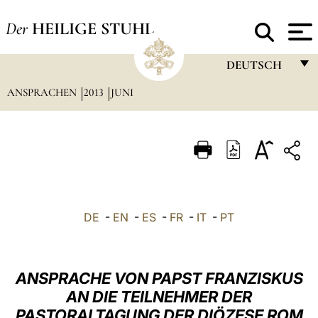
Der
HEILIGE STUHL
DEUTSCH
ANSPRACHEN
2013
JUNI
FRANÇAIS
ENGLISH
ITALIANO
PORTUGUÊS
ESPAÑOL
DE
-
EN
-
ES
-
FR
-
IT
-
PT
DEUTSCH
POLSKI
ANSPRACHE VON PAPST FRANZISKUS
العربيّة
AN DIE TEILNEHMER DER
PASTORALTAGUNG DER DIÖZESE ROM
中文