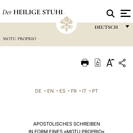
Der
HEILIGE STUHL
DEUTSCH
MOTU PROPRIO
FRANÇAIS
ENGLISH
ITALIANO
PORTUGUÊS
ESPAÑOL
DE
-
EN
-
ES
-
FR
-
IT
-
PT
DEUTSCH
POLSKI
العربيّة
APOSTOLISCHES SCHREIBEN
IN FORM EINES »MOTU PROPRIO«
中文