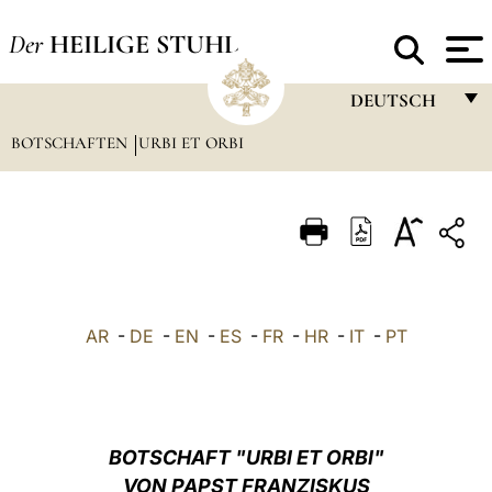
Der
HEILIGE STUHL
DEUTSCH
BOTSCHAFTEN
URBI ET ORBI
FRANÇAIS
ENGLISH
ITALIANO
PORTUGUÊS
ESPAÑOL
AR
-
DE
-
EN
-
ES
-
FR
-
HR
-
IT
-
PT
DEUTSCH
POLSKI
العربيّة
BOTSCHAFT "URBI ET ORBI"
VON PAPST FRANZISKUS
中文