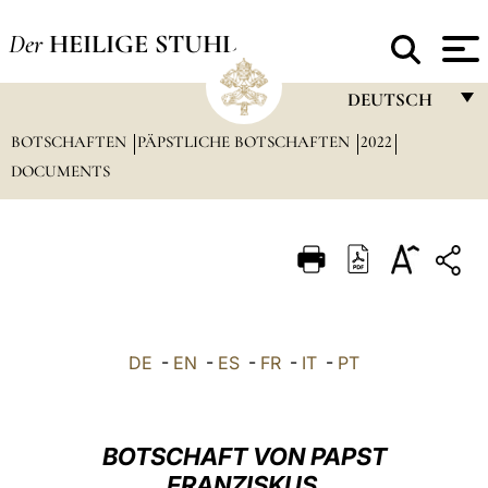
Der
HEILIGE STUHL
DEUTSCH
BOTSCHAFTEN
PÄPSTLICHE BOTSCHAFTEN
FRANÇAIS
2022
DOCUMENTS
ENGLISH
ITALIANO
PORTUGUÊS
ESPAÑOL
DEUTSCH
DE
-
EN
-
ES
-
FR
-
IT
-
PT
POLSKI
العربيّة
BOTSCHAFT VON PAPST
FRANZISKUS
中文