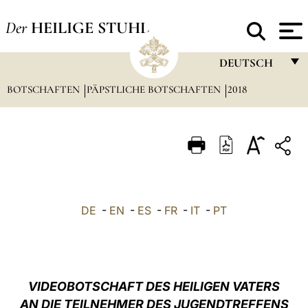
Der
HEILIGE STUHL
DEUTSCH
BOTSCHAFTEN
PÄPSTLICHE BOTSCHAFTEN
FRANÇAIS
2018
ENGLISH
ITALIANO
PORTUGUÊS
ESPAÑOL
DE
-
EN
-
ES
-
FR
-
IT
-
PT
DEUTSCH
POLSKI
العربيّة
VIDEOBOTSCHAFT DES HEILIGEN VATERS
AN DIE TEILNEHMER DES
JUGENDTREFFENS
中文