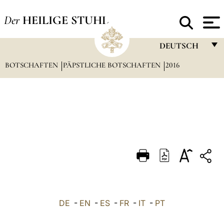
Der
HEILIGE STUHL
DEUTSCH
BOTSCHAFTEN
PÄPSTLICHE BOTSCHAFTEN
FRANÇAIS
2016
ENGLISH
ITALIANO
PORTUGUÊS
ESPAÑOL
DEUTSCH
POLSKI
العربيّة
DE
-
EN
-
ES
-
FR
-
IT
-
PT
中文