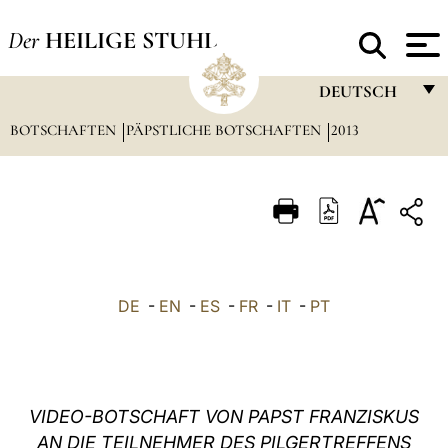
Der
HEILIGE STUHL
DEUTSCH
BOTSCHAFTEN
PÄPSTLICHE BOTSCHAFTEN
FRANÇAIS
2013
ENGLISH
ITALIANO
PORTUGUÊS
ESPAÑOL
DE
-
EN
-
ES
-
FR
-
IT
-
PT
DEUTSCH
POLSKI
العربيّة
VIDEO-BOTSCHAFT VON PAPST FRANZISKUS
AN DIE TEILNEHMER DES PILGERTREFFENS
中文