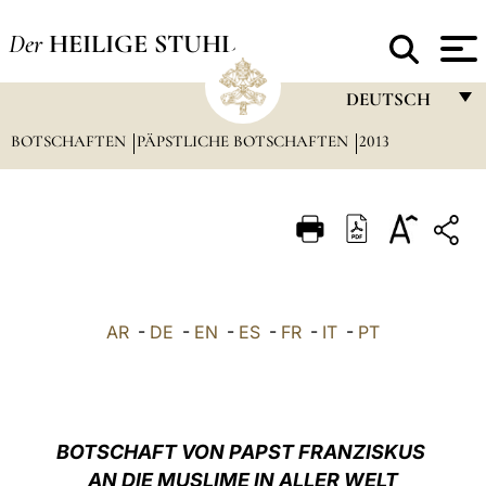
Der
HEILIGE STUHL
DEUTSCH
BOTSCHAFTEN
PÄPSTLICHE BOTSCHAFTEN
FRANÇAIS
2013
ENGLISH
ITALIANO
PORTUGUÊS
ESPAÑOL
AR
-
DE
-
EN
-
ES
-
FR
-
IT
-
PT
DEUTSCH
POLSKI
العربيّة
BOTSCHAFT VON PAPST FRANZISKUS
AN DIE MUSLIME IN ALLER WELT
中文