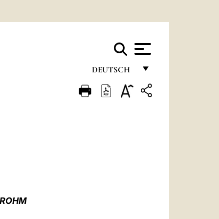
DEUTSCH
FRANÇAIS
ENGLISH
ITALIANO
PORTUGUÊS
ESPAÑOL
DEUTSCH
TROHM
POLSKI