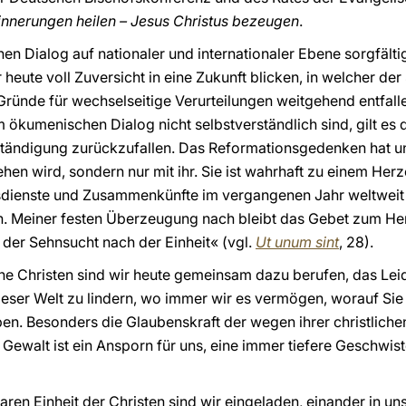
innerungen heilen – Jesus Christus bezeugen
.
n Dialog auf nationaler und internationaler Ebene sorgfältig
ute voll Zuversicht in eine Zukunft blicken, in welcher der
ründe für wechselseitige Verurteilungen weitgehend entfall
im ökumenischen Dialog nicht selbstverständlich sind, gilt es 
erständigung zurückzufallen. Das Reformationsgedenken hat un
en wird, sondern nur mit ihr. Sie ist wahrhaft zu einem He
sdienste und Zusammenkünfte im vergangenen Jahr weltweit
n. Meiner festen Überzeugung nach bleibt das Gebet zum Her
er Sehnsucht nach der Einheit« (vgl.
Ut unum sint
, 28).
he Christen sind wir heute gemeinsam dazu berufen, das Lei
eser Welt zu lindern, wo immer wir es vermögen, worauf Sie 
en. Besonders die Glaubenskraft der wegen ihrer christlic
ewalt ist ein Ansporn für uns, eine immer tiefere Geschwiste
aren Einheit der Christen sind wir eingeladen, einander in un