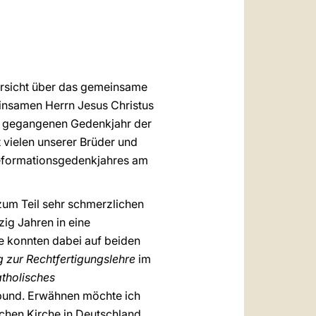
العربيّة
中文
LATINE
bersicht über das gemeinsame
insamen Herrn Jesus Christus
e gegangenen Gedenkjahr der
 vielen unserer Brüder und
Reformationsgedenkjahres am
 zum Teil sehr schmerzlichen
ig Jahren in eine
e konnten dabei auf beiden
 zur Rechtfertigungslehre
im
tholisches
tbund. Erwähnen möchte ich
chen Kirche in Deutschland