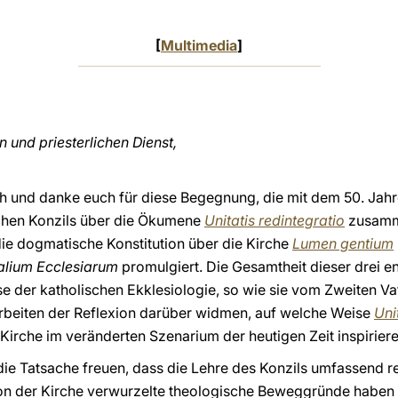
[
Multimedia
]
n und priesterlichen Dienst,
ich und danke euch für diese Begegnung, die mit dem 50. Jah
chen Konzils über die Ökumene
Unitatis redintegratio
zusamme
e dogmatische Konstitution über die Kirche
Lumen gentium
alium Ecclesiarum
promulgiert. Die Gesamtheit dieser drei 
e der katholischen Ekklesiologie, so wie sie vom Zweiten Va
Arbeiten der Reflexion darüber widmen, auf welche Weise
Uni
irche im veränderten Szenarium der heutigen Zeit inspirier
ie Tatsache freuen, dass die Lehre des Konzils umfassend rez
tion der Kirche verwurzelte theologische Beweggründe haben 