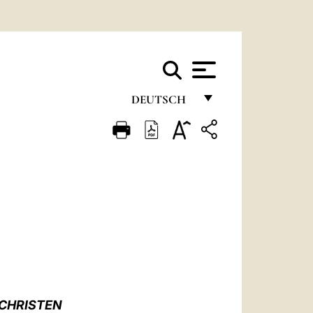
DEUTSCH
FRANÇAIS
ENGLISH
ITALIANO
PORTUGUÊS
ESPAÑOL
DEUTSCH
POLSKI
 CHRISTEN