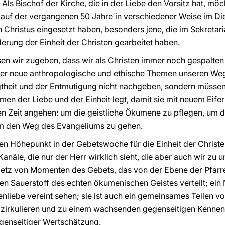
Als Bischof der Kirche, die in der Liebe den Vorsitz hat, mö
 Lauf der vergangenen 50 Jahre in verschiedener Weise im D
 Christus eingesetzt haben, besonders jene, die im Sekretaria
derung der Einheit der Christen gearbeitet haben.
n wir zugeben, dass wir als Christen immer noch gespalten 
r neue anthropologische und ethische Themen unseren Weg 
theit und der Entmutigung nicht nachgeben, sondern müssen 
men der Liebe und der Einheit legt, damit sie mit neuem Eif
n Zeit angehen: um die geistliche Ökumene zu pflegen, um 
m den Weg des Evangeliums zu gehen.
en Höhepunkt in der Gebetswoche für die Einheit der Christen
Kanäle, die nur der Herr wirklich sieht, die aber auch wir zu 
 Netz von Momenten des Gebets, das von der Ebene der Pfarre
en Sauerstoff des echten ökumenischen Geistes verteilt; ein N
enliebe vereint sehen; sie ist auch ein gemeinsames Teilen 
t zirkulieren und zu einem wachsenden gegenseitigen Kennen
genseitiger Wertschätzung.