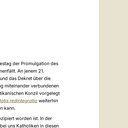
العربيّة
中文
LATINE
restag der Promulgation des
nfällt. An jenem 21.
und das Dekret über die
eng miteinander verbundenen
tikanischen Konzil vorgelegt
tatis redintegratio
weiterhin
en kann.
ipiert worden ist. In der
bei uns Katholiken in diesen