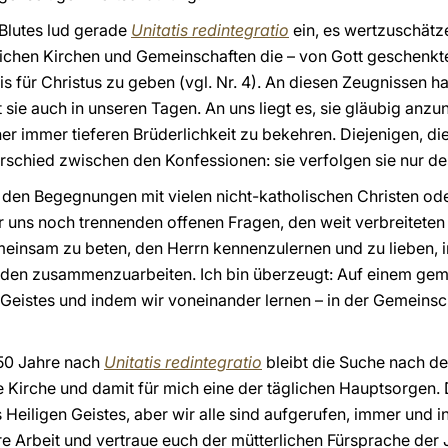
Blutes lud gerade
Unitatis redintegratio
ein, es wertzuschätz
ichen Kirchen und Gemeinschaften die – von Gott geschenkte
 für Christus zu geben (vgl. Nr. 4). An diesen Zeugnissen h
t sie auch in unseren Tagen. An uns liegt es, sie gläubig an
iner immer tieferen Brüderlichkeit zu bekehren. Diejenigen, di
schied zwischen den Konfessionen: sie verfolgen sie nur desh
 den Begegnungen mit vielen nicht-katholischen Christen ode
r uns noch trennenden offenen Fragen, den weit verbreiteten
nsam zu beten, den Herrn kennenzulernen und zu lieben, im 
den zusammenzuarbeiten. Ich bin überzeugt: Auf einem ge
 Geistes und indem wir voneinander lernen – in der Gemeinsc
 50 Jahre nach
Unitatis redintegratio
bleibt die Suche nach de
he Kirche und damit für mich eine der täglichen Hauptsorgen. D
eiligen Geistes, aber wir alle sind aufgerufen, immer und in
ure Arbeit und vertraue euch der mütterlichen Fürsprache de