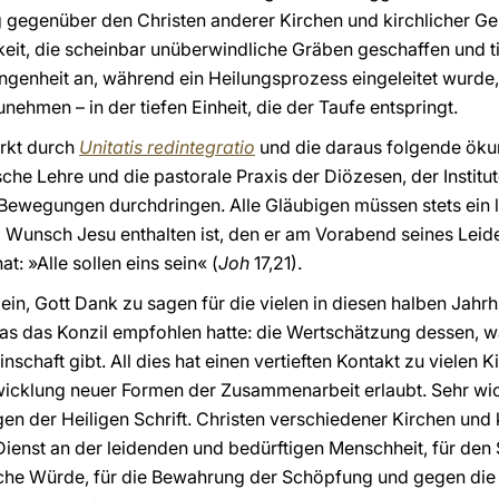
g gegenüber den Christen anderer Kirchen und kirchlicher Ge
gkeit, die scheinbar unüberwindliche Gräben geschaffen und 
ngenheit an, während ein Heilungsprozess eingeleitet wurde,
ehmen – in der tiefen Einheit, die der Taufe entspringt.
irkt durch
Unitatis redintegratio
und die daraus folgende öku
sche Lehre und die pastorale Praxis der Diözesen, der Instit
 Bewegungen durchdringen. Alle Gläubigen müssen stets ein
m Wunsch Jesu enthalten ist, den er am Vorabend seines Leid
: »Alle sollen eins sein« (
Joh
17,21).
ein, Gott Dank zu sagen für die vielen in diesen halben Jahr
 was das Konzil empfohlen hatte: die Wertschätzung dessen,
schaft gibt. All dies hat einen vertieften Kontakt zu vielen K
icklung neuer Formen der Zusammenarbeit erlaubt. Sehr wich
n der Heiligen Schrift. Christen verschiedener Kirchen und 
Dienst an der leidenden und bedürftigen Menschheit, für den
che Würde, für die Bewahrung der Schöpfung und gegen die U