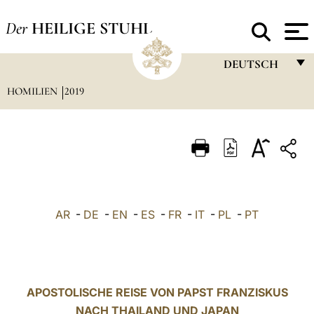
Der
HEILIGE STUHL
DEUTSCH
HOMILIEN
2019
FRANÇAIS
ENGLISH
ITALIANO
PORTUGUÊS
ESPAÑOL
AR
-
DE
-
EN
-
ES
-
FR
-
IT
-
PL
-
PT
DEUTSCH
POLSKI
العربيّة
APOSTOLISCHE REISE VON PAPST FRANZISKUS
NACH THAILAND UND JAPAN
中文