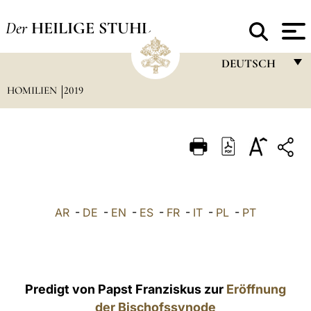
Der
HEILIGE STUHL
DEUTSCH
HOMILIEN
2019
FRANÇAIS
ENGLISH
ITALIANO
PORTUGUÊS
ESPAÑOL
AR
-
DE
-
EN
-
ES
-
FR
-
IT
-
PL
-
PT
DEUTSCH
POLSKI
العربيّة
Predigt von Papst Franziskus zur
Eröffnung
der Bischofssynode
中文