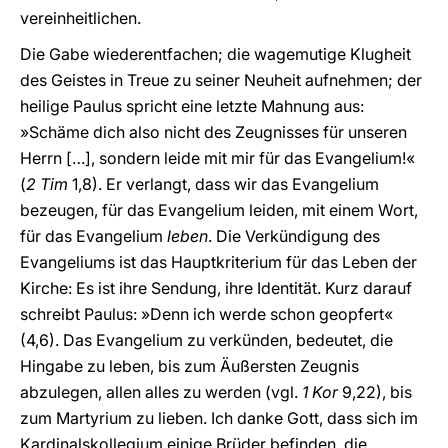
vereinheitlichen.
Die Gabe wiederentfachen; die wagemutige Klugheit
des Geistes in Treue zu seiner Neuheit aufnehmen; der
heilige Paulus spricht eine letzte Mahnung aus:
»Schäme dich also nicht des Zeugnisses für unseren
Herrn […], sondern leide mit mir für das Evangelium!«
(
2 Tim
1,8). Er verlangt, dass wir das Evangelium
bezeugen, für das Evangelium leiden, mit einem Wort,
für das Evangelium
leben
. Die Verkündigung des
Evangeliums ist das Hauptkriterium für das Leben der
Kirche: Es ist ihre Sendung, ihre Identität. Kurz darauf
schreibt Paulus: »Denn ich werde schon geopfert«
(4,6). Das Evangelium zu verkünden, bedeutet, die
Hingabe zu leben, bis zum Äußersten Zeugnis
abzulegen, allen alles zu werden (vgl.
1 Kor
9,22), bis
zum Martyrium zu lieben. Ich danke Gott, dass sich im
Kardinalskollegium einige Brüder befinden, die