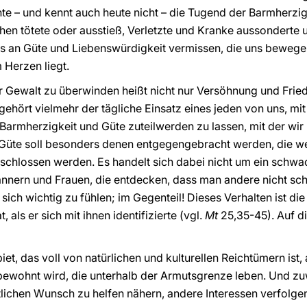
te – und kennt auch heute nicht – die Tugend der Barmherzigke
en tötete oder ausstieß, Verletzte und Kranke aussonderte u
e es an Güte und Liebenswürdigkeit vermissen, die uns beweg
 Herzen liegt.
er Gewalt zu überwinden heißt nicht nur Versöhnung und Frie
u gehört vielmehr der tägliche Einsatz eines jeden von uns, 
 Barmherzigkeit und Güte zuteilwerden zu lassen, mit der w
Güte soll besonders denen entgegengebracht werden, die we
schlossen werden. Es handelt sich dabei nicht um ein schwa
Männern und Frauen, die entdecken, dass man andere nicht s
ich wichtig zu fühlen; im Gegenteil! Dieses Verhalten ist die
, als er sich mit ihnen identifizierte (vgl.
Mt
25,35-45). Auf di
et, das voll von natürlichen und kulturellen Reichtümern ist
wohnt wird, die unterhalb der Armutsgrenze leben. Und zuwe
lichen Wunsch zu helfen nähern, andere Interessen verfolgen.