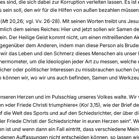
 sind, die sich dabei zur Korruption verleiten lassen. Es ist
s sein soll, den wir für die Hilfen von außen bezahlen müssen
(
Mt
20,26; vgl. Vv. 26-28). Mit seinen Worten treibt uns Jes
ämlich dem seines Reiches: Hier und jetzt sollen wir Samen d
in. Der Heilige Geist kommt nicht, um einen mitreißenden A
 gegenüber dem Anderen, indem man diese Person als Brude
s wir das Leben und den Schmerz dieses Menschen als unse
Thermometer, um die Ideologien jeder Art zu messen, welche
icher oder politischer Interessen zu missbrauchen suchen (v
 so können wir, wo wir uns auch befinden, Samen und Werkze
unseren Herzen und im Pulsschlag unseres Volkes walte. Wir w
n »der Friede Christi triumphiere« (
Kol
3,15), wie der Brief d
uf die Welt des Sports und auf den Schiedsrichter, der über d
der Friede Christi der Schiedsrichter in euren Herzen sein“. W
n ist und wenn dann ein Fall eintritt, dass verschiedene Mei
denen Auffassungen nicht entscheiden können, so lassen wir 