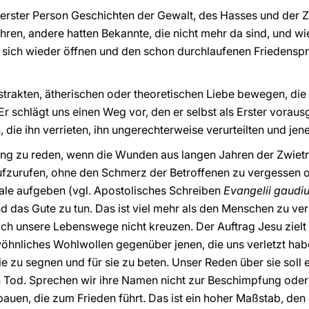
erster Person Geschichten der Gewalt, des Hasses und der Z
hren, andere hatten Bekannte, die nicht mehr da sind, und w
sich wieder öffnen und den schon durchlaufenen Friedensp
bstrakten, ätherischen oder theoretischen Liebe bewegen, die
r schlägt uns einen Weg vor, den er selbst als Erster voraus
, die ihn verrieten, ihn ungerechterweise verurteilten und jene,
ung zu reden, wenn die Wunden aus langen Jahren der Zwietr
ufzurufen, ohne den Schmerz der Betroffenen zu vergessen 
deale aufgeben (vgl. Apostolisches Schreiben
Evangelii gaudi
nd das Gute zu tun. Das ist viel mehr als den Menschen zu ve
ich unsere Lebenswege nicht kreuzen. Der Auftrag Jesu zielt 
hnliches Wohlwollen gegenüber jenen, die uns verletzt ha
 sie zu segnen und für sie zu beten. Unser Reden über sie soll
n Tod. Sprechen wir ihre Namen nicht zur Beschimpfung oder
uen, die zum Frieden führt. Das ist ein hoher Maßstab, den 