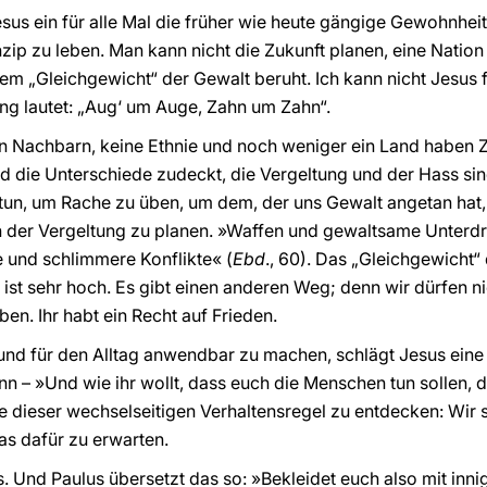
us ein für alle Mal die früher wie heute gängige Gewohnheit 
ip zu leben. Man kann nicht die Zukunft planen, eine Natio
dem „Gleichgewicht“ der Gewalt beruht. Ich kann nicht Jesus 
ng lautet: „Aug‘ um Auge, Zahn um Zahn“.
n Nachbarn, keine Ethnie und noch weniger ein Land haben Z
d die Unterschiede zudeckt, die Vergeltung und der Hass sin
, um Rache zu üben, um dem, der uns Gewalt angetan hat, 
n der Vergeltung zu planen. »Waffen und gewaltsame Unterdr
 und schlimmere Konflikte« (
Ebd
., 60). Das „Gleichgewicht“
 ist sehr hoch. Es gibt einen anderen Weg; denn wir dürfen n
ben. Ihr habt ein Recht auf Frieden.
und für den Alltag anwendbar zu machen, schlägt Jesus eine 
 – »Und wie ihr wollt, dass euch die Menschen tun sollen, da
ste dieser wechselseitigen Verhaltensregel zu entdecken: Wir 
as dafür zu erwarten.
us. Und Paulus übersetzt das so: »Bekleidet euch also mit in