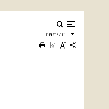
DEUTSCH
FRANÇAIS
ENGLISH
ITALIANO
PORTUGUÊS
ESPAÑOL
DEUTSCH
POLSKI