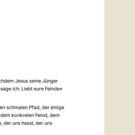
العربيّة
中文
LATINE
achdem Jesus seine Jünger
 sage ich: Liebt eure Feinde«
nen schmalen Pfad, der einige
von dem konkreten Feind, dem
, der uns hasst, der uns