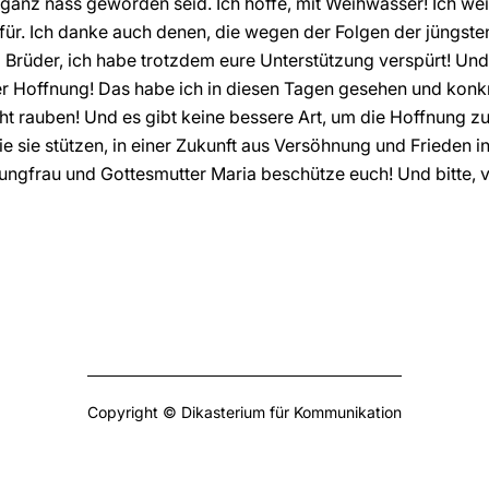
 ganz nass geworden seid. Ich hoffe, mit Weihwasser! Ich wei
für. Ich danke auch denen, die wegen der Folgen der jüngste
Brüder, ich habe trotzdem eure Unterstützung verspürt! Und
der Hoffnung! Das habe ich in diesen Tagen gesehen und konkr
cht rauben! Und es gibt keine bessere Art, um die Hoffnung z
die sie stützen, in einer Zukunft aus Versöhnung und Frieden
ungfrau und Gottesmutter Maria beschütze euch! Und bitte, v
Copyright © Dikasterium für Kommunikation