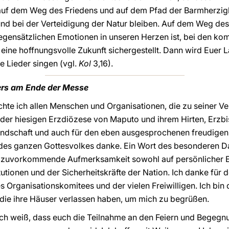
auf dem Weg des Friedens und auf dem Pfad der Barmherzigke
und bei der Verteidigung der Natur bleiben. Auf dem Weg de
egensätzlichen Emotionen in unseren Herzen ist, bei den k
ine hoffnungsvolle Zukunft sichergestellt. Dann wird Euer L
 Lieder singen (vgl.
Kol
3,16).
ers am Ende der Messe
e ich allen Menschen und Organisationen, die zu seiner Ve
der hiesigen Erzdiözese von Maputo und ihrem Hirten, Erzb
reundschaft und auch für den eben ausgesprochenen freudige
des ganzen Gottesvolkes danke. Ein Wort des besonderen D
ine zuvorkommende Aufmerksamkeit sowohl auf persönlicher E
utionen und der Sicherheitskräfte der Nation. Ich danke für
des Organisationskomitees und der vielen Freiwilligen. Ich bin 
die ihre Häuser verlassen haben, um mich zu begrüßen.
ich weiß, dass euch die Teilnahme an den Feiern und Begegn