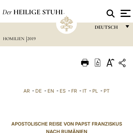
Der
HEILIGE STUHL
DEUTSCH
HOMILIEN
2019
FRANÇAIS
ENGLISH
ITALIANO
PORTUGUÊS
ESPAÑOL
AR
-
DE
-
EN
-
ES
-
FR
-
IT
-
PL
-
PT
DEUTSCH
POLSKI
العربيّة
APOSTOLISCHE REISE VON PAPST FRANZISKUS
NACH RUMÄNIEN
中文