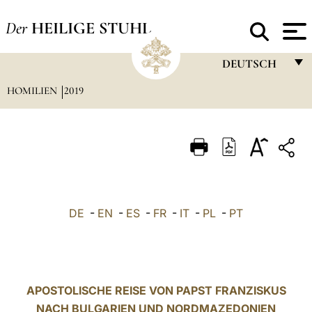
Der
HEILIGE STUHL
DEUTSCH
HOMILIEN
2019
FRANÇAIS
ENGLISH
ITALIANO
PORTUGUÊS
ESPAÑOL
DE
-
EN
-
ES
-
FR
-
IT
-
PL
-
PT
DEUTSCH
POLSKI
العربيّة
APOSTOLISCHE REISE VON PAPST FRANZISKUS
NACH BULGARIEN UND NORDMAZEDONIEN
中文