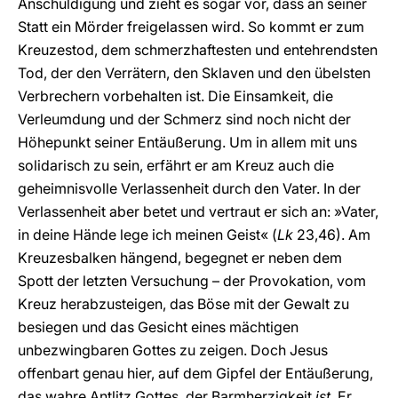
Anschuldigung und zieht es sogar vor, dass an seiner
Statt ein Mörder freigelassen wird. So kommt er zum
Kreuzestod, dem schmerzhaftesten und entehrendsten
Tod, der den Verrätern, den Sklaven und den übelsten
Verbrechern vorbehalten ist. Die Einsamkeit, die
Verleumdung und der Schmerz sind noch nicht der
Höhepunkt seiner Entäußerung. Um in allem mit uns
solidarisch zu sein, erfährt er am Kreuz auch die
geheimnisvolle Verlassenheit durch den Vater. In der
Verlassenheit aber betet und vertraut er sich an: »Vater,
in deine Hände lege ich meinen Geist« (
Lk
23,46). Am
Kreuzesbalken hängend, begegnet er neben dem
Spott der letzten Versuchung – der Provokation, vom
Kreuz herabzusteigen, das Böse mit der Gewalt zu
besiegen und das Gesicht eines mächtigen
unbezwingbaren Gottes zu zeigen. Doch Jesus
offenbart genau hier, auf dem Gipfel der Entäußerung,
das wahre Antlitz Gottes, der Barmherzigkeit
ist.
Er