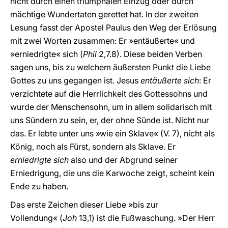
nicht durch einen triumphalen Einzug oder durch
mächtige Wundertaten gerettet hat. In der zweiten
Lesung fasst der Apostel Paulus den Weg der Erlösung
mit zwei Worten zusammen: Er »entäußerte« und
»erniedrigte« sich (
Phil
2,7.8). Diese beiden Verben
sagen uns, bis zu welchem äußersten Punkt die Liebe
Gottes zu uns gegangen ist. Jesus
entäußerte sich
: Er
verzichtete auf die Herrlichkeit des Gottessohns und
wurde der Menschensohn, um in allem solidarisch mit
uns Sündern zu sein, er, der ohne Sünde ist. Nicht nur
das. Er lebte unter uns »wie ein Sklave« (V. 7), nicht als
König, noch als Fürst, sondern als Sklave. Er
erniedrigte sich
also und der Abgrund seiner
Erniedrigung, die uns die Karwoche zeigt, scheint kein
Ende zu haben.
Das erste Zeichen dieser Liebe »bis zur
Vollendung« (
Joh
13,1) ist die Fußwaschung. »Der Herr