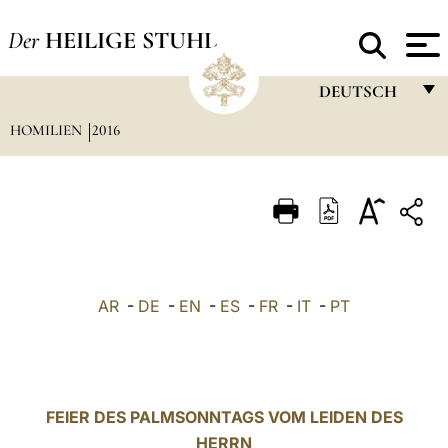
Der
HEILIGE STUHL
DEUTSCH
HOMILIEN
2016
FRANÇAIS
ENGLISH
ITALIANO
PORTUGUÊS
ESPAÑOL
AR
-
DE
-
EN
-
ES
-
FR
-
IT
-
PT
DEUTSCH
POLSKI
العربيّة
FEIER DES PALMSONNTAGS VOM LEIDEN DES
HERRN
中文