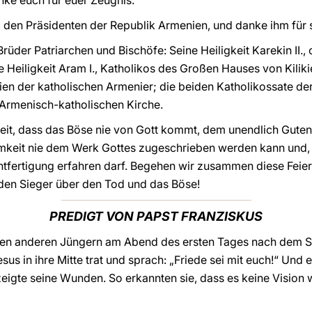
nke euch für euer Zeugnis.
, den Präsidenten der Republik Armenien, und danke ihm für
rüder Patriarchen und Bischöfe: Seine Heiligkeit Karekin II.,
e Heiligkeit Aram I., Katholikos des Großen Hauses von Kiliki
ikien der katholischen Armenier; die beiden Katholikossate d
 Armenisch-katholischen Kirche.
eit, dass das Böse nie von Gott kommt, dem unendlich Guten
amkeit nie dem Werk Gottes zugeschrieben werden kann und,
htfertigung erfahren darf. Begehen wir zusammen diese Feier
 den Sieger über den Tod und das Böse!
PREDIGT VON PAPST FRANZISKUS
t den anderen Jüngern am Abend des ersten Tages nach dem
sus in ihre Mitte trat und sprach: „Friede sei mit euch!“ Und 
 zeigte seine Wunden. So erkannten sie, dass es keine Vision w