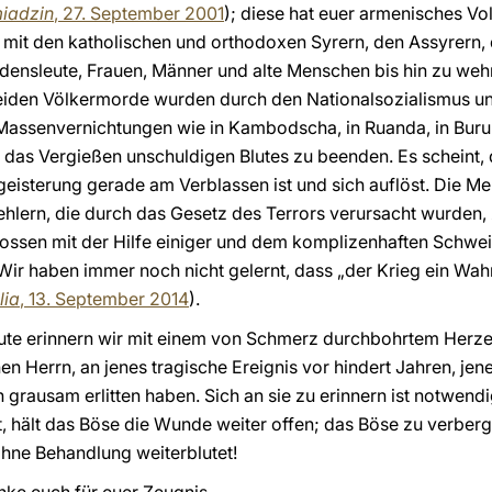
miadzin
, 27. September 2001
); diese hat euer armenisches Vol
n mit den katholischen und orthodoxen Syrern, den Assyrern
Ordensleute, Frauen, Männer und alte Menschen bis hin zu we
eiden Völkermorde wurden durch den Nationalsozialismus un
 Massenvernichtungen wie in Kambodscha, in Ruanda, in Buru
t, das Vergießen unschuldigen Blutes zu beenden. Es scheint
sterung gerade am Verblassen ist und sich auflöst. Die Men
hlern, die durch das Gesetz des Terrors verursacht wurden, z
nossen mit der Hilfe einiger und dem komplizenhaften Schwe
. Wir haben immer noch nicht gelernt, dass „der Krieg ein Wa
lia
, 13. September 2014
).
te erinnern wir mit einem von Schmerz durchbohrtem Herzen,
n Herrn, an jenes tragische Ereignis vor hindert Jahren, j
 grausam erlitten haben. Sich an sie zu erinnern ist notwendig
, hält das Böse die Wunde weiter offen; das Böse zu verberg
hne Behandlung weiterblutet!