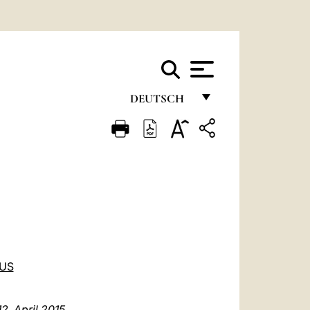
DEUTSCH
FRANÇAIS
ENGLISH
ITALIANO
PORTUGUÊS
ESPAÑOL
DEUTSCH
TUS
POLSKI
2. April 2015