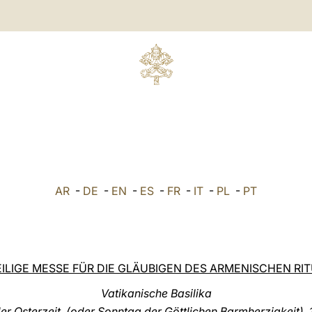
AR
-
DE
-
EN
-
ES
-
FR
-
IT
-
PL
-
PT
ILIGE MESSE FÜR DIE GLÄUBIGEN DES ARMENISCHEN RI
Vatikanische Basilika
er Osterzeit (oder Sonntag der Göttlichen Barmherzigkeit), 1