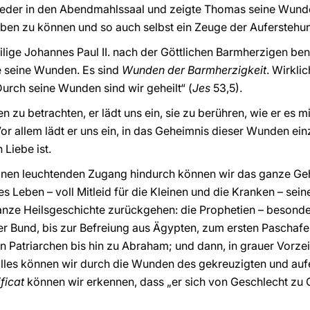
ieder in den Abendmahlssaal und zeigte Thomas seine Wunde
ben zu können und so auch selbst ein Zeuge der Auferstehu
lige Johannes Paul II. nach der Göttlichen Barmherzigen bena
e seine Wunden. Es sind
Wunden der Barmherzigkeit
. Wirkli
urch seine Wunden sind wir geheilt“ (
Jes
53,5).
n zu betrachten, er lädt uns ein, sie zu berühren, wie er es
or allem lädt er uns ein, in das Geheimnis dieser Wunden ein
Liebe ist.
nen leuchtenden Zugang hindurch können wir das ganze Geh
ches Leben – voll Mitleid für die Kleinen und die Kranken – 
anze Heilsgeschichte zurückgehen: die Prophetien – besonde
r Bund, bis zur Befreiung aus Ägypten, zum ersten Paschafe
 Patriarchen bis hin zu Abraham; und dann, in grauer Vorzeit
alles können wir durch die Wunden des gekreuzigten und au
ficat
können wir erkennen, dass „er sich von Geschlecht zu 