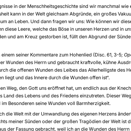
gnisse in der Menschheitsgeschichte sind wir manchmal wie 
heit kann in der Welt gleichsam Abgründe, ein großes Vakuu
um an Leben. Und dann fragen wir uns: Wie können wir diese
ann diese Leere, welche das Böse in unseren Herzen und in uns
n und am Kreuz gestorben ist, füllt den Abgrund der Sünde
in einem seiner Kommentare zum Hohenlied (Disc. 61, 3-5;
Op
er Wunden des Herrn und gebraucht kraftvolle, kühne Ausdr
urch die offenen Wunden des Leibes das Allerheiligste des Her
n liegt und das Innere durch die Wunden offen ist“.
en Weg, den Gott uns eröffnet hat, um endlich aus der Knec
s Land des Lebens und des Friedens einzutreten. Dieser Weg 
d im Besonderen seine Wunden voll Barmherzigkeit.
sich die Welt mit der Umwandlung des eigenen Herzens änder
chts meiner Sünden oder der großen Tragödien der Welt ist 
 aus der Fassung gebracht, weil ich an die Wunden des Herr