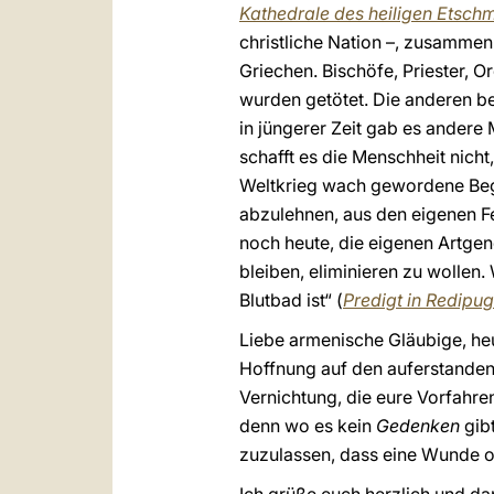
Kathedrale des heiligen Etsch
christliche Nation –, zusamme
Griechen. Bischöfe, Priester, 
wurden getötet. Die anderen b
in jüngerer Zeit gab es andere
schafft es die Menschheit nich
Weltkrieg wach gewordene Begei
abzulehnen, aus den eigenen Fe
noch heute, die eigenen Artge
bleiben, eliminieren zu wollen
Blutbad ist“ (
Predigt in Redipug
Liebe armenische Gläubige, heu
Hoffnung auf den auferstandene
Vernichtung, die eure Vorfahren
denn wo es kein
Gedenken
gibt
zuzulassen, dass eine Wunde o