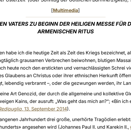
[
Multimedia
]
EN VATERS ZU BEGINN DER HEILIGEN MESSE FÜR 
ARMENISCHEN RITUS
 habe ich die heutige Zeit als Zeit des Kriegs bezeichnet, al
tagtäglich grausamen Verbrechen beiwohnen, blutigen Mass
uch heute noch den erstickten und vernachlässigten Schrei v
s Glaubens an Christus oder ihrer ethnischen Herkunft öffen
t, lebendig verbrannt –, oder die gezwungen werden, ihr Lan
ine Art Genozid, der durch die allgemeine und kollektive Gle
igen Kains, der ausruft: „Was geht das mich an?“; «Bin ich
 Redipuglia
, 13. September 2014
).
ngenen Jahrhundert drei große, unerhörte Tragödien erlebt: d
hunderts» angesehen wird (Johannes Paul II. und Karekin II.,