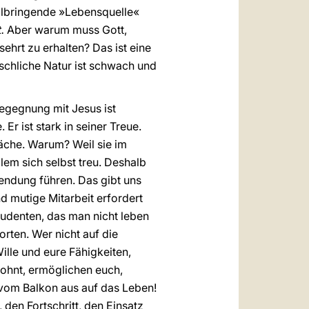
eilbringende »Lebensquelle«
t.
Aber warum muss Gott,
ehrt zu erhalten? Das ist eine
nschliche Natur ist schwach und
Begegnung mit Jesus ist
Er ist stark in seiner Treue.
hwäche. Warum? Weil sie im
llem sich selbst treu. Deshalb
lendung führen. Das gibt uns
nd mutige Mitarbeit erfordert
tudenten, das man nicht leben
rten. Wer nicht auf die
ille und eure Fähigkeiten,
wohnt, ermöglichen euch,
t vom Balkon aus auf das Leben!
den Fortschritt, den Einsatz