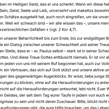
en im Heiligen Geist, das er uns schenkt. Wenn wir diese h
Sein, Geist, Seele und Leib,
unversehrt
und makellos
bewahr
n Schätze ausgeteilt hat, auch noch eingreifen, um sie unvers
en. Weil wir schwach sind – wir alle wissen das –, unsere me
 »zerbrechlichen Gefäßen « (vgl.
2 Kor
4,7).
n unserer Beharrlichkeit bis zum Ende, bis zur endgültigen 
ie ein Dialog zwischen unserer Schwachheit und seiner Treue. 
n Stelle, dass er – er, Paulus selbst – stark ist in seiner Sc
ottes. Und diese Treue Gottes enttäuscht niemals. Er ist vor a
nem jeden von uns mit seinem Ruf begonnen hat, auch zur Vol
: ein Vertrauen, das sich auf Gott stützt und unsere aktive u
en des gegenwärtigen Augenblicks. Ihr wisst, liebe junge S
rungen zu blicken, ohne auf die Herausforderungen zu antwo
icht auf die Herausforderungen antwortet, lebt nicht. Euer W
igen Geistes, der seit dem Tag eurer Taufe in jedem von euch 
ignisse zu sein und nicht deren Zuschauer. Bitte, blickt nich
rausforderungen gibt, die eure Hilfe brauchen, um das Leben, 