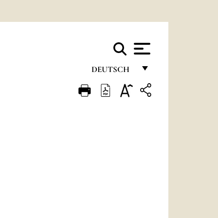
DEUTSCH
FRANÇAIS
ENGLISH
ITALIANO
PORTUGUÊS
ESPAÑOL
DEUTSCH
POLSKI