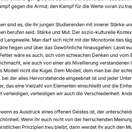
mpf gegen die Armut, den Kampf für die Werte voran zu tra
n sind es, die ihr jungen Studierenden mit innerer Stärke 
berufen seid. Stärke und Mut. Der sozio-kulturelle Kontext,
nd Langeweile. Man darf sich nicht mit der Monotonie des tä
äne hegen und über das Gewöhnliche hinausgehen: Lasst eu
n Fehler wäre es auch, sich vom schwachen Denken und vom
eichmacht, wie auch von einer als Nivellierung verstandenen 
s Modell nicht die Kugel. Dem Modell, dem man bei der echten
l, bei der alles Hervorstehende eingeebnet ist und jeder Unt
, das eine Vielzahl von Elementen einschließt und die Einhei
it verteidigen, verteidigen wir auch die Verschiedenheit. Ande
wenn es Ausdruck eines offenen Geistes ist, der unterscheide
chönheit. Wenn ihr euch nicht von der herrschenden Meinung 
ristlichen Prinzipien treu bleibt, dann werdet ihr auch den 