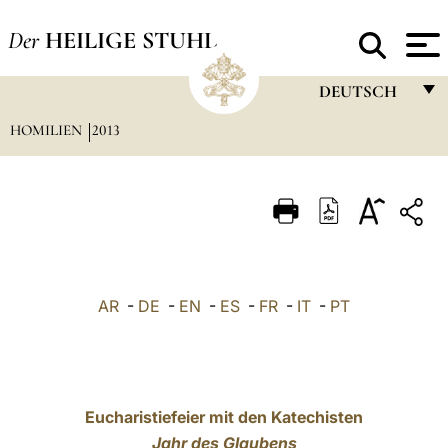
Der
HEILIGE STUHL
DEUTSCH
HOMILIEN
2013
FRANÇAIS
ENGLISH
ITALIANO
PORTUGUÊS
ESPAÑOL
AR
-
DE
-
EN
-
ES
-
FR
-
IT
-
PT
DEUTSCH
POLSKI
العربيّة
Eucharistiefeier mit den Katechisten
Jahr des Glaubens
中文