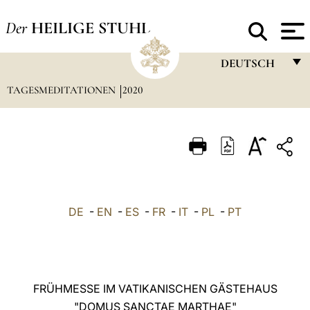
Der
HEILIGE STUHL
DEUTSCH
TAGESMEDITATIONEN
2020
FRANÇAIS
ENGLISH
ITALIANO
PORTUGUÊS
ESPAÑOL
DE
-
EN
-
ES
-
FR
-
IT
-
PL
-
PT
DEUTSCH
POLSKI
العربيّة
FRÜHMESSE IM VATIKANISCHEN GÄSTEHAUS
"DOMUS SANCTAE MARTHAE"
中文