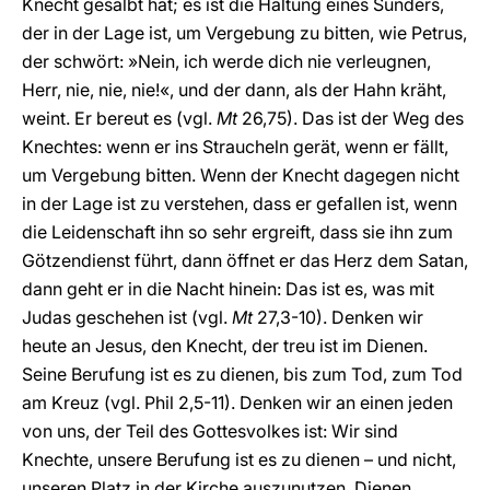
Knecht gesalbt hat; es ist die Haltung eines Sünders,
der in der Lage ist, um Vergebung zu bitten, wie Petrus,
der schwört: »Nein, ich werde dich nie verleugnen,
Herr, nie, nie, nie!«, und der dann, als der Hahn kräht,
weint. Er bereut es (vgl.
Mt
26,75). Das ist der Weg des
Knechtes: wenn er ins Straucheln gerät, wenn er fällt,
um Vergebung bitten. Wenn der Knecht dagegen nicht
in der Lage ist zu verstehen, dass er gefallen ist, wenn
die Leidenschaft ihn so sehr ergreift, dass sie ihn zum
Götzendienst führt, dann öffnet er das Herz dem Satan,
dann geht er in die Nacht hinein: Das ist es, was mit
Judas geschehen ist (vgl.
Mt
27,3-10). Denken wir
heute an Jesus, den Knecht, der treu ist im Dienen.
Seine Berufung ist es zu dienen, bis zum Tod, zum Tod
am Kreuz (vgl. Phil 2,5-11). Denken wir an einen jeden
von uns, der Teil des Gottesvolkes ist: Wir sind
Knechte, unsere Berufung ist es zu dienen – und nicht,
unseren Platz in der Kirche auszunutzen. Dienen.