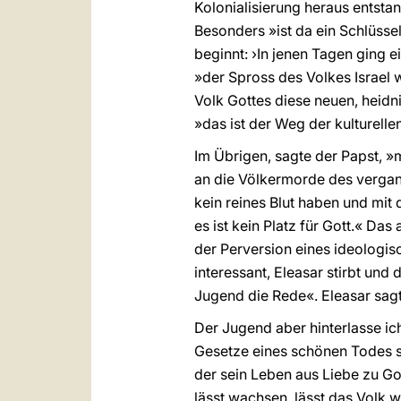
Kolonialisierung heraus entstan
Besonders »ist da ein Schlüsse
beginnt: ›In jenen Tagen ging 
»der Spross des Volkes Israel 
Volk Gottes diese neuen, heidni
»das ist der Weg der kulturelle
Im Übrigen, sagte der Papst, »m
an die Völkermorde des vergang
kein reines Blut haben und mit d
es ist kein Platz für Gott.« Da
der Perversion eines ideologis
interessant, Eleasar stirbt un
Jugend die Rede«. Eleasar sagt
Der Jugend aber hinterlasse ic
Gesetze eines schönen Todes sti
der sein Leben aus Liebe zu Go
lässt wachsen, lässt das Volk