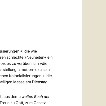
العربيّة
中文
LATINE
isierungen «, die wie
ren schlechte »Neuheiten« ein
morde« zu verüben, um »die
rstellung, »modern« zu sein
ichen Kolonialisierungen «, die
 heiligen Messe am Dienstag,
itt aus dem
zweiten Buch der
 Treue zu Gott, zum Gesetz