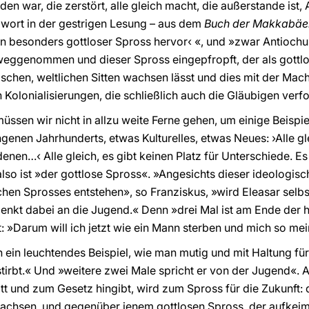
den war, die zerstört, alle gleich macht, die außerstande ist,
lwort in der gestrigen Lesung – aus dem
Buch der Makkabä
ein besonders gottloser Spross hervor‹ «, und »zwar Antiochu
weggenommen und dieser Spross eingepfropft, der als gottlos q
schen, weltlichen Sitten wachsen lässt und dies mit der Macht
n Kolonialisierungen, die schließlich auch die Gläubigen verf
üssen wir nicht in allzu weite Ferne gehen, um einige Beispie
enen Jahrhunderts, etwas Kulturelles, etwas Neues: ›Alle gle
enen…‹ Alle gleich, es gibt keinen Platz für Unterschiede. Es 
s also ist »der gottlose Spross«. »Angesichts dieser ideologis
chen Sprosses entstehen», so Franziskus, »wird Eleasar selbs
d denkt dabei an die Jugend.« Denn »drei Mal ist am Ende der
: »Darum will ich jetzt wie ein Mann sterben und mich so mei
h ein leuchtendes Beispiel, wie man mutig und mit Haltung fü
rbt.« Und »weitere zwei Male spricht er von der Jugend«. Als
tt und zum Gesetz hingibt, wird zum Spross für die Zukunft: 
 wachsen, und gegenüber jenem gottlosen Spross, der aufkei