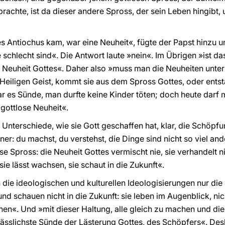
brachte, ist da dieser andere Spross, der sein Leben hingibt
s Antiochus kam, war eine Neuheit«, fügte der Papst hinzu un
 schlecht sind«. Die Antwort laute »nein«. Im Übrigen »ist d
die Neuheit Gottes«. Daher also »muss man die Neuheiten unter
Heiligen Geist, kommt sie aus dem Spross Gottes, oder ents
ar es Sünde, man durfte keine Kinder töten; doch heute darf 
 gottlose Neuheit«.
Unterschiede, wie sie Gott geschaffen hat, klar, die Schöpf
ner: du machst, du verstehst, die Dinge sind nicht so viel an
se Spross: die Neuheit Gottes vermischt nie, sie verhandelt ni
 sie lässt wachsen, sie schaut in die Zukunft«.
die ideologischen und kulturellen Ideologisierungen nur die 
d schauen nicht in die Zukunft: sie leben im Augenblick, nich
hen«. Und »mit dieser Haltung, alle gleich zu machen und di
ässlichste Sünde der Lästerung Gottes, des Schöpfers«. Desha