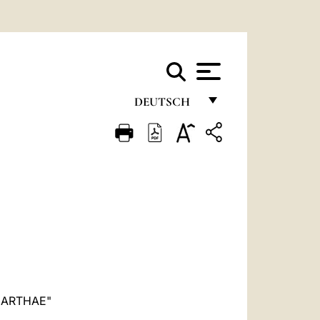
DEUTSCH
FRANÇAIS
ENGLISH
ITALIANO
PORTUGUÊS
ESPAÑOL
DEUTSCH
POLSKI
MARTHAE"