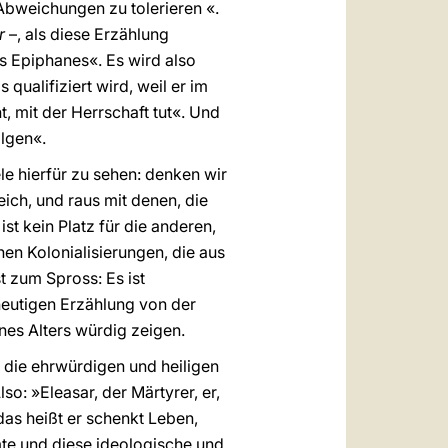
 Abweichungen zu tolerieren «.
er
–, als diese Erzählung
s Epiphanes«. Es wird also
ualifiziert wird, weil er im
, mit der Herrschaft tut«. Und
olgen«.
le hierfür zu sehen: denken wir
ich, und raus mit denen, die
ist kein Platz für die anderen,
chen Kolonialisierungen, die aus
t zum Spross: Es ist
 heutigen Erzählung von der
nes Alters würdig zeigen.
r die ehrwürdigen und heiligen
o: »Eleasar, der Märtyrer, er,
das heißt er schenkt Leben,
mte und diese ideologische und