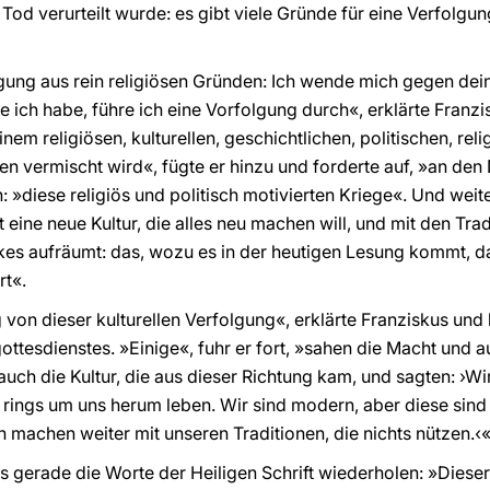
od verurteilt wurde: es gibt viele Gründe für eine Verfolgun
lgung aus rein religiösen Gründen: Ich wende mich gegen dei
ie ich habe, führe ich eine Vorfolgung durch«, erklärte Franz
nem religiösen, kulturellen, geschichtlichen, politischen, rel
en vermischt wird«, fügte er hinzu und forderte auf, »an den 
diese religiös und politisch motivierten Kriege«. Und weiter 
eine neue Kultur, die alles neu machen will, und mit den Tra
lkes aufräumt: das, wozu es in der heutigen Lesung kommt, da
rt«.
von dieser kulturellen Verfolgung«, erklärte Franziskus und 
ttesdienstes. »Einige«, fuhr er fort, »sahen die Macht und a
uch die Kultur, die aus dieser Richtung kam, und sagten: ›Wi
 rings um uns herum leben. Wir sind modern, aber diese sind 
n machen weiter mit unseren Traditionen, die nichts nützen.‹
s gerade die Worte der Heiligen Schrift wiederholen: »Dieser