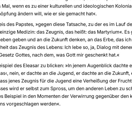
 Mal, wenn es zu einer kulturellen und ideologischen Koloni
öpfung ändern will, wie er sie gemacht hat«.
is des Papstes, »gegen diese Tatsache, zu der es im Lauf de
 einzige Medizin: das Zeugnis, das heißt: das Martyrium«. E
Leben geben und an die Zukunft denken, an das Erbe, das ich
heit das Zeugnis des Lebens: Ich lebe so, ja, Dialog mit den
Gesetz Gottes, nach dem, was Gott mir geschenkt hat.«
eispiel des Eleasar zu blicken: »In jenem Augenblick dachte er
das‹, nein, er dachte an die Jugend, er dachte an die Zukunft
dass jenes Zeugnis für die Jugend eine Verheißung der Frucht
sses wird er selbst zum Spross, um den anderen Leben zu sc
s Beispiel in den Momenten der Verwirrung gegenüber den ku
 uns vorgeschlagen werden«.