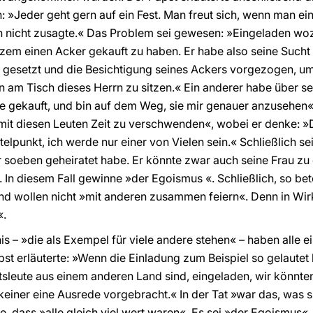
»Jeder geht gern auf ein Fest. Man freut sich, wenn man ein
en nicht zusagte.« Das Problem sei gewesen: »Eingeladen wo
rzem einen Acker gekauft zu haben. Er habe also seine Sucht 
e gesetzt und die Besichtigung seines Ackers vorgezogen, um
len am Tisch dieses Herrn zu sitzen.« Ein anderer habe über 
 gekauft, und bin auf dem Weg, sie mir genauer anzusehen«
»mit diesen Leuten Zeit zu verschwenden«, wobei er denke: »
ttelpunkt, ich werde nur einer von Vielen sein.« Schließlich s
r soeben geheiratet habe. Er könnte zwar auch seine Frau zu 
«. In diesem Fall gewinne »der Egoismus «. Schließlich, so be
nd wollen nicht »mit anderen zusammen feiern«. Denn in Wirk
«.
s – »die als Exempel für viele andere stehen« – haben alle e
pst erläuterte: »Wenn die Einladung zum Beispiel so gelautet
ftsleute aus einem anderen Land sind, eingeladen, wir könn
einer eine Ausrede vorgebracht.« In der Tat »war das, was si
he, dass »alle gleich viel wert waren«. Es sei »der Egoismus«