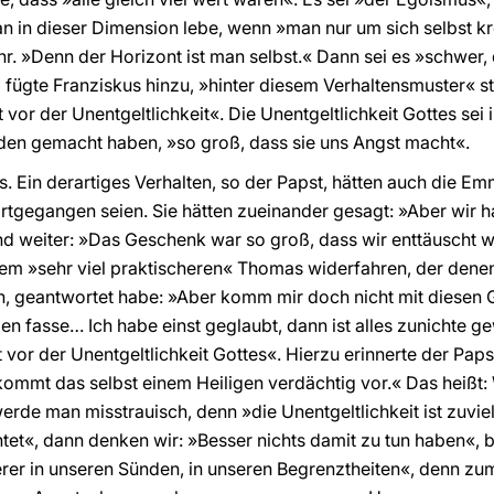
n in dieser Dimension lebe, wenn »man nur um sich selbst k
hr. »Denn der Horizont ist man selbst.« Dann sei es »schwer,
 fügte Franziskus hinzu, »hinter diesem Verhaltensmuster« 
t vor der Unentgeltlichkeit«. Die Unentgeltlichkeit Gottes sei 
iden gemacht haben, »so groß, dass sie uns Angst macht«.
s. Ein derartiges Verhalten, so der Papst, hätten auch die 
ortgegangen seien. Sie hätten zueinander gesagt: »Aber wir ha
Und weiter: »Das Geschenk war so groß, dass wir enttäuscht 
em »sehr viel praktischeren« Thomas widerfahren, der denen
, geantwortet habe: »Aber komm mir doch nicht mit diesen 
den fasse… Ich habe einst geglaubt, dann ist alles zunichte g
or der Unentgeltlichkeit Gottes«. Hierzu erinnerte der Pap
kommt das selbst einem Heiligen verdächtig vor.« Das heißt
erde man misstrauisch, denn »die Unentgeltlichkeit ist zuvie
tet«, dann denken wir: »Besser nichts damit zu tun haben«, be
herer in unseren Sünden, in unseren Begrenztheiten«, denn zu