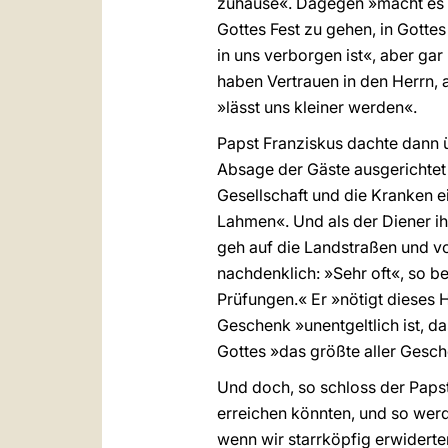
zuhause«. Dagegen »macht es
Gottes Fest zu gehen, in Gottes
in uns verborgen ist«, aber gar 
haben Vertrauen in den Herrn, a
»lässt uns kleiner werden«.
Papst Franziskus dachte dann ü
Absage der Gäste ausgerichtet h
Gesellschaft und die Kranken e
Lahmen«. Und als der Diener i
geh auf die Landstraßen und v
nachdenklich: »Sehr oft«, so be
Prüfungen.« Er »nötigt dieses H
Geschenk »unentgeltlich ist, da
Gottes »das größte aller Gesc
Und doch, so schloss der Papst
erreichen könnten, und so werde
wenn wir starrköpfig erwiderten