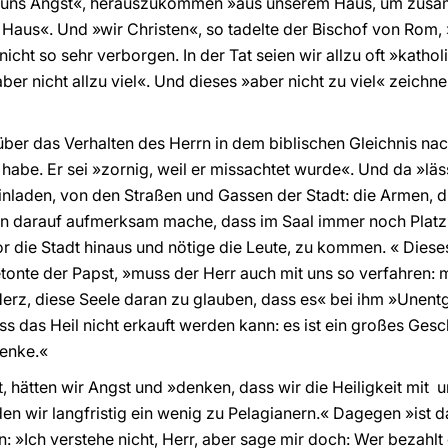
 uns Angst«, herauszukommen »aus unserem Haus, um zusa
 Haus«. Und »wir Christen«, so tadelte der Bischof von Rom, 
nicht so sehr verborgen. In der Tat seien wir allzu oft »katholi
ber nicht allzu viel«. Und dieses »aber nicht zu viel« zeichne
ber das Verhalten des Herrn in dem biblischen Gleichnis nach
abe. Er sei »zornig, weil er missachtet wurde«. Und da »läss
inladen, von den Straßen und Gassen der Stadt: die Armen, di
hn darauf aufmerksam mache, dass im Saal immer noch Platz 
or die Stadt hinaus und nötige die Leute, zu kommen. « Dies
tonte der Papst, »muss der Herr auch mit uns so verfahren: m
erz, diese Seele daran zu glauben, dass es« bei ihm »Unentge
ss das Heil nicht erkauft werden kann: es ist ein großes Gesch
henke.«
, hätten wir Angst und »denken, dass wir die Heiligkeit mit 
n wir langfristig ein wenig zu Pelagianern.« Dagegen »ist da
: »Ich verstehe nicht, Herr, aber sage mir doch: Wer bezahlt 