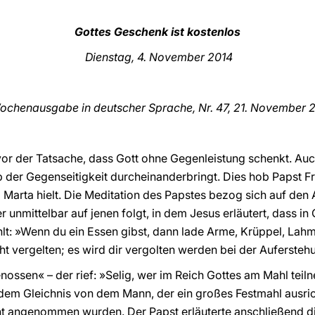
Gottes Geschenk ist kostenlos
Dienstag, 4. November 2014
ochenausgabe in deutscher Sprache, Nr. 47, 21. November
2
vor der Tatsache, dass Gott ohne Gegenleistung schenkt. Au
 der Gegenseitigkeit durcheinanderbringt. Dies hob Papst Fra
 Marta hielt. Die Meditation des Papstes bezog sich auf den
er unmittelbar auf jenen folgt, in dem Jesus erläutert, dass i
hlt: »Wenn du ein Essen gibst, dann lade Arme, Krüppel, Lahme
cht vergelten; es wird dir vergolten werden bei der Aufersteh
nossen« – der rief: »Selig, wer im Reich Gottes am Mahl teil
»dem Gleichnis von dem Mann, der ein großes Festmahl ausri
t angenommen wurden. Der Papst erläuterte anschließend di