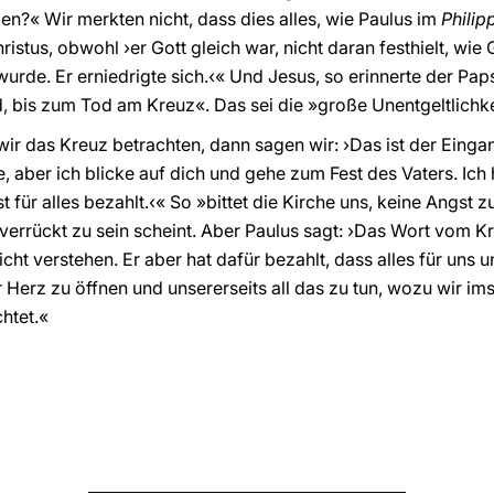
hlen?« Wir merkten nicht, dass dies alles, wie Paulus im
Philip
hristus, obwohl ›er Gott gleich war, nicht daran festhielt, wie
urde. Er erniedrigte sich.‹« Und Jesus, so erinnerte der Paps
, bis zum Tod am Kreuz«. Das sei die »große Unentgeltlichke
ir das Kreuz betrachten, dann sagen wir: ›Das ist der Eingang
e, aber ich blicke auf dich und gehe zum Fest des Vaters. Ich
 für alles bezahlt.‹« So »bittet die Kirche uns, keine Angst 
»verrückt zu sein scheint. Aber Paulus sagt: ›Das Wort vom Kr
cht verstehen. Er aber hat dafür bezahlt, dass alles für uns un
r Herz zu öffnen und unsererseits all das zu tun, wozu wir i
htet.«