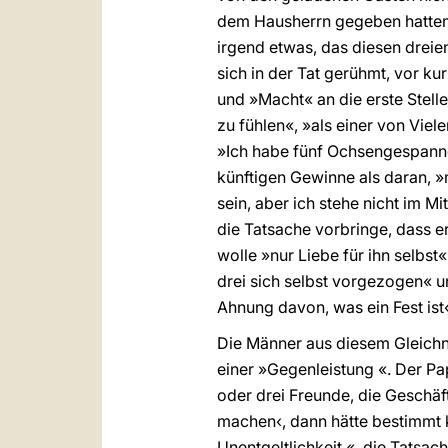
dem Hausherrn gegeben hatten: 
irgend etwas, das diesen drei
sich in der Tat gerühmt, vor ku
und »Macht« an die erste Stell
zu fühlen«, »als einer von Vie
»Ich habe fünf Ochsengespanne
künftigen Gewinne als daran, 
sein, aber ich stehe nicht im Mi
die Tatsache vorbringe, dass e
wolle »nur Liebe für ihn selbst
drei sich selbst vorgezogen« u
Ahnung davon, was ein Fest ist
Die Männer aus diesem Gleichni
einer »Gegenleistung «. Der Pa
oder drei Freunde, die Geschä
machen‹, dann hätte bestimmt k
Unentgeltlichkeit «, die Tatsac