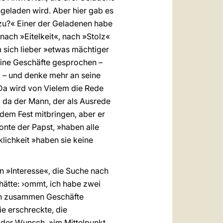
geladen wird. Aber hier gab es
zu?« Einer der Geladenen habe
nach »Eitelkeit«, nach »Stolz«
 sich lieber »etwas mächtiger
seine Geschäfte gesprochen –
 – und denke mehr an seine
Da wird von Vielem die Rede
ei da der Mann, der als Ausrede
dem Fest mitbringen, aber er
tonte der Papst, »haben alle
lichkeit »haben sie keine
in »Interesse«, die Suche nach
 hätte: ›ommt, ich habe zwei
ten zusammen Geschäfte
e erschreckte, die
, der Wunsch, »im Mittelpunkt