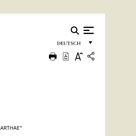
DEUTSCH
FRANÇAIS
ENGLISH
ITALIANO
PORTUGUÊS
ESPAÑOL
DEUTSCH
POLSKI
MARTHAE"