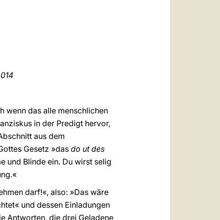
العربيّة
中文
LATINE
014
ch wenn das alle menschlichen
nziskus in der Predigt hervor,
 Abschnitt aus dem
n Gottes Gesetz »das
do ut des
 und Blinde ein. Du wirst selig
ung.«
nehmen darf!«, also: »Das wäre
chtet« und dessen Einladungen
e Antworten, die drei Geladene