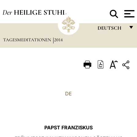
Der
HEILIGE STUHL
DEUTSCH
TAGESMEDITATIONEN
2014
FRANÇAIS
ENGLISH
ITALIANO
PORTUGUÊS
ESPAÑOL
DE
DEUTSCH
POLSKI
العربيّة
PAPST FRANZISKUS
中文