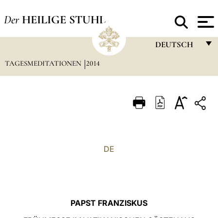
Der
HEILIGE STUHL
DEUTSCH
TAGESMEDITATIONEN
2014
FRANÇAIS
ENGLISH
ITALIANO
PORTUGUÊS
ESPAÑOL
DE
DEUTSCH
POLSKI
العربيّة
PAPST FRANZISKUS
中文