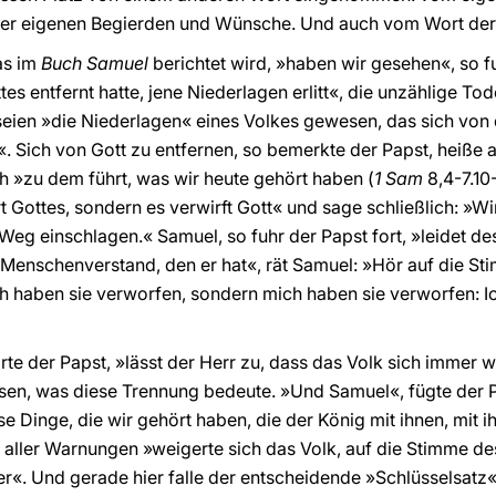
er eigenen Begierden und Wünsche. Und auch vom Wort der
as im
Buch Samuel
berichtet wird, »haben wir gesehen«, so fu
s entfernt hatte, jene Niederlagen erlitt«, die unzählige T
seien »die Niederlagen« eines Volkes gewesen, das sich von
«. Sich von Gott zu entfernen, so bemerkte der Papst, heiße 
h »zu dem führt, was wir heute gehört haben (
1 Sam
8,4-7.10
rt Gottes, sondern es verwirft Gott« und sage schließlich: »Wi
n Weg einschlagen.« Samuel, so fuhr der Papst fort, »leidet 
Menschenverstand, den er hat«, rät Samuel: »Hör auf die St
ch haben sie verworfen, sondern mich haben sie verworfen: Ic
e der Papst, »lässt der Herr zu, dass das Volk sich immer w
en, was diese Trennung bedeute. »Und Samuel«, fügte der Pa
se Dinge, die wir gehört haben, die der König mit ihnen, mit 
 aller Warnungen »weigerte sich das Volk, auf die Stimme d
ter«. Und gerade hier falle der entscheidende »Schlüsselsat