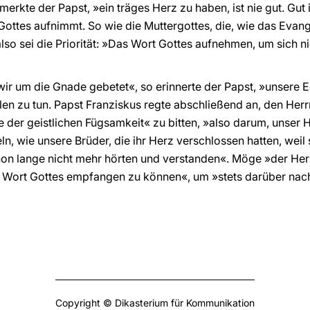
rkte der Papst, »ein träges Herz zu haben, ist nie gut. Gut is
ottes aufnimmt. So wie die Muttergottes, die, wie das Evange
so sei die Priorität: »Das Wort Gottes aufnehmen, um sich n
r um die Gnade gebetet«, so erinnerte der Papst, »unsere 
len zu tun. Papst Franziskus regte abschließend an, den Her
 der geistlichen Fügsamkeit« zu bitten, »also darum, unser
n, wie unsere Brüder, die ihr Herz verschlossen hatten, weil s
hon lange nicht mehr hörten und verstanden«. Möge »der Her
 Wort Gottes empfangen zu können«, um »stets darüber nac
Copyright © Dikasterium für Kommunikation