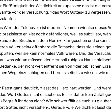
r Einförmigkeit der Weltlichkeit anzupassen: das ist die Ver
warnte vor der Versuchung, »das Wort Gottes« zu vergessen, 
zulaufen.
 Wort der Telenovela ist modern! Nehmen wir also dieses Wor
 präzisierte er, »ist noch gefährlicher, weil es subtil ist«, w
 Sünde des Bruchs mit dem Herrn«, klar gesehen und erkannt
deren Völker sein« offenbare die Tatsache, dass sie »einen g
ürten, weil sie kein normales Volk waren. Und die Versuchun
nau, was wir tun müssen, der Herr soll ruhig zu Hause bleibe
Gedanke, der nicht weit entfernt sei von »der biblischen Erz
enen Weg einzuschlagen und bereits selbst zu wissen, wie m
 Papst ganz deutlich, »lässt das Herz hart werden. Und wenn
 das Wort Gottes nicht einziehen.« Es sei daher kein Zufall 
egreift ihr denn nicht? Wie schwer fällt es euch zu glauben
ort Gottes nicht verstehen«. Gerade »die Weltlichkeit lässt 