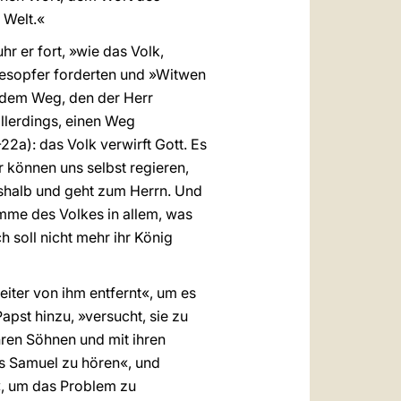
 Welt.«
hr er fort, »wie das Volk,
odesopfer forderten und »Witwen
 dem Weg, den der Herr
allerdings, einen Weg
-22a): das Volk verwirft Gott. Es
r können uns selbst regieren,
deshalb und geht zum Herrn. Und
imme des Volkes in allem, was
h soll nicht mehr ihr König
eiter von ihm entfernt«, um es
pst hinzu, »versucht, sie zu
ihren Söhnen und mit ihren
es Samuel zu hören«, und
z«, um das Problem zu