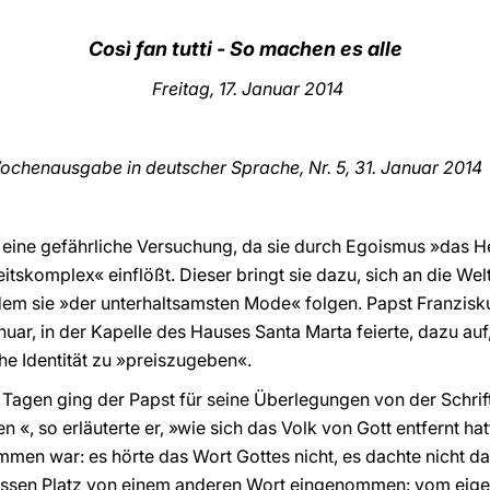
Così fan tutti - So machen es alle
Freitag, 17. Januar 2014
chenausgabe in deutscher Sprache, Nr. 5, 31. Januar
2014
ist eine gefährliche Versuchung, da sie durch Egoismus »das 
itskomplex« einflößt. Dieser bringt sie dazu, sich an die We
em sie »der unterhaltsamsten Mode« folgen. Papst Franzisku
anuar, in der Kapelle des Hauses Santa Marta feierte, dazu auf
che Identität zu »preiszugeben«.
Tagen ging der Papst für seine Überlegungen von der Schri
 «, so erläuterte er, »wie sich das Volk von Gott entfernt hat
en war: es hörte das Wort Gottes nicht, es dachte nicht d
dessen Platz von einem anderen Wort eingenommen: vom eig