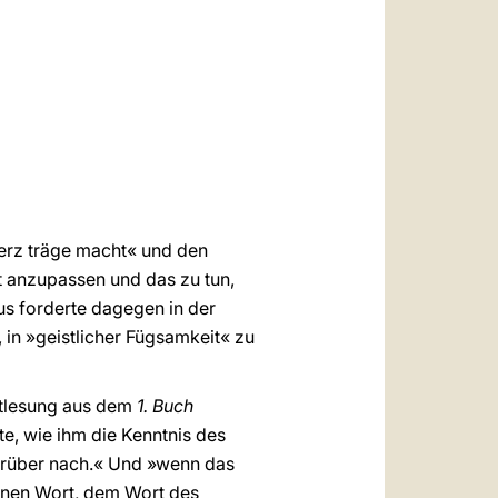
العربيّة
中文
LATINE
Herz träge macht« und den
lt anzupassen und das zu tun,
s forderte dagegen in der
, in »geistlicher Fügsamkeit« zu
ftlesung aus dem
1. Buch
te, wie ihm die Kenntnis des
arüber nach.« Und »wenn das
enen Wort, dem Wort des