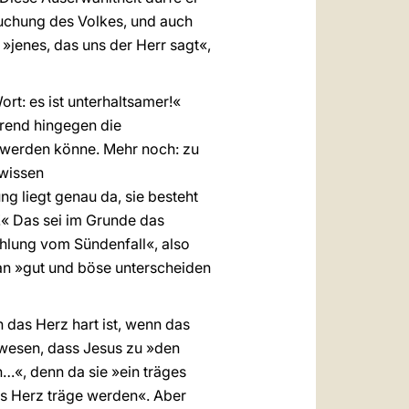
suchung des Volkes, und auch
»jenes, das uns der Herr sagt«,
t: es ist unterhaltsamer!«
ährend hingegen die
 werden könne. Mehr noch: zu
ewissen
g liegt genau da, sie besteht
n!« Das sei im Grunde das
ählung vom Sündenfall«, also
an »gut und böse unterscheiden
 das Herz hart ist, wenn das
gewesen, dass Jesus zu »den
…«, denn da sie »ein träges
das Herz träge werden«. Aber