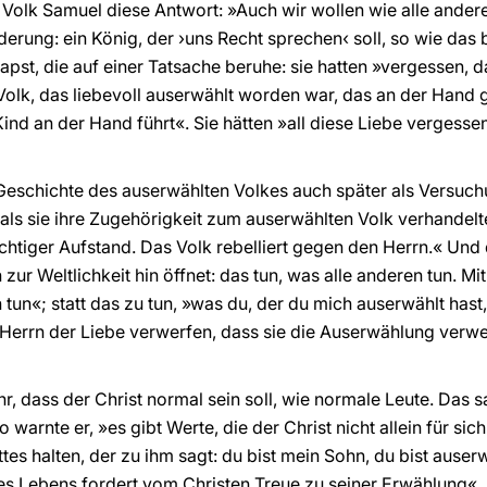
 Volk Samuel diese Antwort: »Auch wir wollen wie alle andere
erung: ein König, der ›uns Recht sprechen‹ soll, so wie das be
apst, die auf einer Tatsache beruhe: sie hatten »vergessen, d
 Volk, das liebevoll auserwählt worden war, das an der Hand
Kind an der Hand führt«. Sie hätten »all diese Liebe vergess
eschichte des auserwählten Volkes auch später als Versuchu
als sie ihre Zugehörigkeit zum auserwählten Volk verhandelte
richtiger Aufstand. Das Volk rebelliert gegen den Herrn.« Und 
ch zur Weltlichkeit hin öffnet: das tun, was alle anderen tun. M
tun«; statt das zu tun, »was du, der du mich auserwählt hast,
 Herrn der Liebe verwerfen, dass sie die Auserwählung verw
hr, dass der Christ normal sein soll, wie normale Leute. Das s
o warnte er, »es gibt Werte, die der Christ nicht allein für s
es halten, der zu ihm sagt: du bist mein Sohn, du bist auserwäh
des Lebens fordert vom Christen Treue zu seiner Erwählung«. 