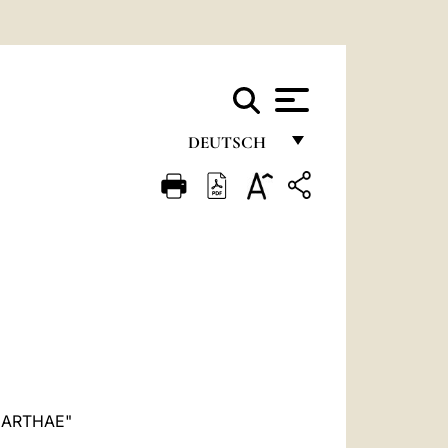
DEUTSCH
FRANÇAIS
ENGLISH
ITALIANO
PORTUGUÊS
ESPAÑOL
DEUTSCH
POLSKI
MARTHAE"