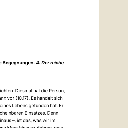
العربيّة
中文
LATINE
Die Begegnungen.
4. Der reiche
chten. Diesmal hat die Person,
« vor (10,17). Es handelt sich
eines Lebens gefunden hat. Er
s scheinbaren Einsatzes. Denn
inaus –, ist das, was wir im
ffene Meer hinauszufahren, mag