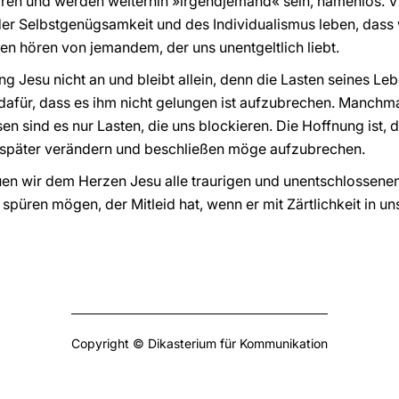
n und werden weiterhin »irgendjemand« sein, namenlos. Vie
 der Selbstgenügsamkeit und des Individualismus leben, dass w
n hören von jemandem, der uns unentgeltlich liebt.
 Jesu nicht an und bleibt allein, denn die Lasten seines Leb
n dafür, dass es ihm nicht gelungen ist aufzubrechen. Manchm
en sind es nur Lasten, die uns blockieren. Die Hoffnung ist, 
er später verändern und beschließen möge aufzubrechen.
uen wir dem Herzen Jesu alle traurigen und unentschlossene
spüren mögen, der Mitleid hat, wenn er mit Zärtlichkeit in uns
Copyright © Dikasterium für Kommunikation