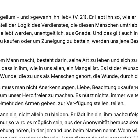
elium – und »gewann ihn lieb« (V. 21). Er liebt ihn so, wie er i
eil der Logik des Verdienstes, die diesen Menschen umtrieb. 
eliebt werden, unentgeltlich, aus Gnade. Und das gilt auch i
zu kaufen oder um Zuneigung zu betteln, werden uns jene Bez
m Mann macht, besteht darin, seine Art zu leben und sich zu 
dass in ihm, wie in uns allen, ein Mangel ist. Es ist der Wuns
e Wunde, die zu uns als Menschen gehört, die Wunde, durch di
 muss man nicht Anerkennungen, Liebe, Beachtung »kaufen«
um unser Herz freier zu machen. Es nützt nichts, immer weite
mehr den Armen geben, zur Ver-fügung stellen, teilen.
nn ein, nicht allein zu bleiben. Er lädt ihn ein, ihm nachzufol
 nur so wird es möglich sein, aus der Anonymität herauszu
ehung hören, in der jemand uns beim Namen nennt. Wenn wir 