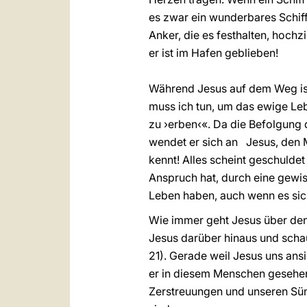
es zwar ein wunderbares Schiff
Anker, die es festhalten, hochz
er ist im Hafen geblieben!
Während Jesus auf dem Weg ist, 
muss ich tun, um das ewige Leb
zu ›erben‹«. Da die Befolgung d
wendet er sich an Jesus, den M
kennt! Alles scheint geschuldet 
Anspruch hat, durch eine gewis
Leben haben, auch wenn es sich
Wie immer geht Jesus über den
Jesus darüber hinaus und schaut
21). Gerade weil Jesus uns ansie
er in diesem Menschen gesehen 
Zerstreuungen und unseren Sün