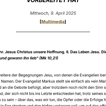
VORBEREITET HAT
Mittwoch, 9. April 2025
[
Multimedia
]
_______________________________________
ahr. Jesus Christus unsere Hoffnung. II. Das Leben Jesu. 
und gewann ihn lieb“ (Mk 10,21)
eitere der Begegnungen Jesu, von denen die Evangelien beri
Namen. Der Evangelist Markus stellt sie einfach als »ein Mann
 an die Gebote befolgt, aber trotzdem noch nicht den Sinn s
and, der sich nicht bis ins Letzte entschieden hat, trotz seine
 zu sein – über das, was wir tun, die Opfer oder die Erfolge h
 in See stechen und den Hafen verlassen soll, um auf das o