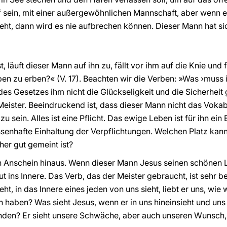
 sein, mit einer außergewöhnlichen Mannschaft, aber wenn es
ieht, dann wird es nie aufbrechen können. Dieser Mann hat si
läuft dieser Mann auf ihn zu, fällt vor ihm auf die Knie und f
en zu erben?« (V. 17). Beachten wir die Verben: »Was ›muss 
es Gesetzes ihm nicht die Glückseligkeit und die Sicherheit 
eister. Beeindruckend ist, dass dieser Mann nicht das Vokabu
zu sein. Alles ist eine Pflicht. Das ewige Leben ist für ihn ei
senhafte Einhaltung der Verpflichtungen. Welchen Platz kann
er gut gemeint ist?
 Anschein hinaus. Wenn dieser Mann Jesus seinen schönen Le
 ins Innere. Das Verb, das der Meister gebraucht, ist sehr b
ht, in das Innere eines jeden von uns sieht, liebt er uns, wie
haben? Was sieht Jesus, wenn er in uns hineinsieht und uns l
den? Er sieht unsere Schwäche, aber auch unseren Wunsch, 