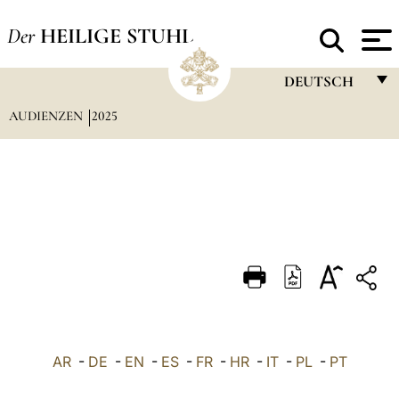
Der
HEILIGE STUHL
DEUTSCH
AUDIENZEN
2025
FRANÇAIS
ENGLISH
ITALIANO
PORTUGUÊS
ESPAÑOL
DEUTSCH
POLSKI
العربيّة
AR
-
DE
-
EN
-
ES
-
FR
-
HR
-
IT
-
PL
-
PT
中文