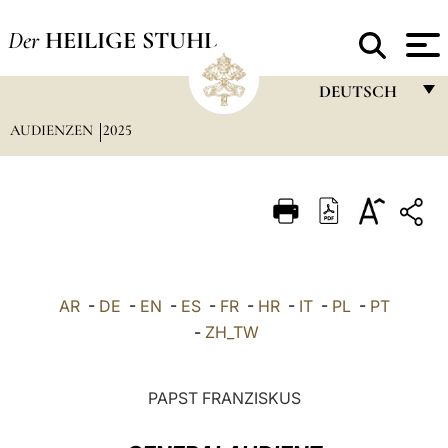
Der
HEILIGE STUHL
DEUTSCH
AUDIENZEN
2025
FRANÇAIS
ENGLISH
ITALIANO
PORTUGUÊS
ESPAÑOL
AR
-
DE
-
EN
-
ES
-
FR
-
HR
-
IT
-
PL
-
PT
DEUTSCH
-
ZH_TW
POLSKI
PAPST FRANZISKUS
العربيّة
中文