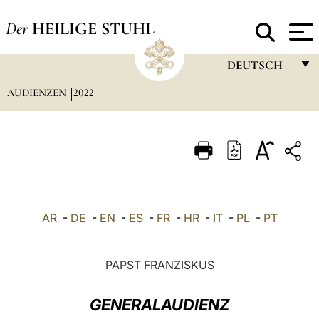
Der
HEILIGE STUHL
DEUTSCH
AUDIENZEN
2022
FRANÇAIS
ENGLISH
ITALIANO
PORTUGUÊS
ESPAÑOL
AR
-
DE
-
EN
-
ES
-
FR
-
HR
-
IT
-
PL
-
PT
DEUTSCH
POLSKI
PAPST FRANZISKUS
العربيّة
GENERALAUDIENZ
中文