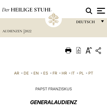
Der
HEILIGE STUHL
DEUTSCH
AUDIENZEN
2022
FRANÇAIS
ENGLISH
ITALIANO
PORTUGUÊS
ESPAÑOL
AR
-
DE
-
EN
-
ES
-
FR
-
HR
-
IT
-
PL
-
PT
DEUTSCH
POLSKI
PAPST FRANZISKUS
العربيّة
GENERALAUDIENZ
中文